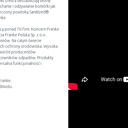
ki srebra destabilizują błonę
hanie i odżywianie komórki jak
zpieczony powłoką Sanitized®
anke
ącą ponad 70 firm. Koncern Franke
ia Franke Polska Sp. z o.o.
omów. Na całym świecie
ych ochrony środowiska. Wysoka
em wśród producentów
rtowników odpadów. Produkty
rsalna funkcjonalność i
Franke.
dmiotu.