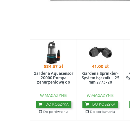
584.67 zł
41.00 zł
Gardena Aquasensor
Gardena Sprinkler-
20000 Pompa
System Łącznik L 25
S
zanurzeniowa do
mm 2773-20
brudnej wody
w
(750W/20 000l/h)
9044-20
W MAGAZYNIE
W MAGAZYNIE
DO KOSZYKA
DO KOSZYKA
Do porównania
Do porównania