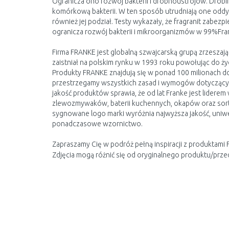
Ogranicza ono rozwój bakterii i drobnoustrojów. Drobin
komórkową bakterii. W ten sposób utrudniają one oddyc
również jej podział. Testy wykazały, że fragranit zabe
ogranicza rozwój bakterii i mikroorganizmów w 99%Fr
Firma FRANKE jest globalną szwajcarską grupą zrzeszaj
zaistniał na polskim rynku w 1993 roku powołując do życ
Produkty FRANKE znajdują się w ponad 100 milionach d
przestrzegamy wszystkich zasad i wymogów dotycząc
jakość produktów sprawia, że od lat Franke jest lider
zlewozmywaków, baterii kuchennych, okapów oraz so
sygnowane logo marki wyróżnia najwyższa jakość, uniwe
ponadczasowe wzornictwo.
Zapraszamy Cię w podróż pełną inspiracji z produktami 
Zdjęcia mogą różnić się od oryginalnego produktu/prze