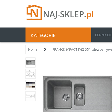
KATEGORIE
CENNIK D
Home
FRANKE IMPACT IMG 651, zlewozmywak