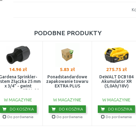
Ko
PODOBNE PRODUKTY
14.96 zł
5.83 zł
275.75 zł
Gardena Sprinkler-
Ponadstandardowe
DeWALT DCB184
ystem Złączka 25 mm
zapakowanie towaru
Akumulator XR
x 3/4" - gwint
EXTRA PLUS
(5,0Ah/18V)
ewnętrzny 2761-20
W MAGAZYNIE
W MAGAZYNIE
W MAGAZYNIE
DO KOSZYKA
DO KOSZYKA
DO KOSZYKA
Do porównania
Do porównania
Do porównania