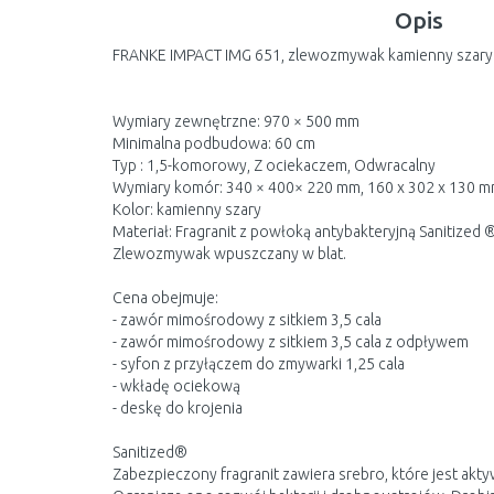
Opis
FRANKE IMPACT IMG 651, zlewozmywak kamienny szary
Wymiary zewnętrzne: 970 × 500 mm
Minimalna podbudowa: 60 cm
Typ : 1,5-komorowy, Z ociekaczem, Odwracalny
Wymiary komór: 340 × 400× 220 mm, 160 x 302 x 130 
Kolor: kamienny szary
Materiał: Fragranit z powłoką antybakteryjną Sanitized 
Zlewozmywak wpuszczany w blat.
Cena obejmuje:
- zawór mimośrodowy z sitkiem 3,5 cala
- zawór mimośrodowy z sitkiem 3,5 cala z odpływem
- syfon z przyłączem do zmywarki 1,25 cala
- wkładę ociekową
- deskę do krojenia
Sanitized®
Zabezpieczony fragranit zawiera srebro, które jest akt