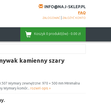
INFO@NAJ-SKLEP.PL
FAQ
|
ZALOGOWAĆ
ZAŁOŻYĆ KONTO
Koszyk
0 produkt(ów) - 0.00 zł
mywak kamienny szary
.507 Wymiary zewnętrzne: 970 × 500 mm Minimalna
ny Wymiary komór...
rozwiń opis »
y.