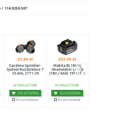
d:
114.0250.507
27.99 zł
357.99 zł
293.42 z
Gardena Sprinkler-
Makita BL1860B
Makita BL1
System Rozdzielacz T
Akumulator Li-ion
Akumulator L
25 mm, 2771-20
(18V / 6Ah) 197422-4
18V/5,0 Ah 19
W MAGAZYNIE
W MAGAZYNIE
W MAGAZY
DO KOSZYKA
DO KOSZYKA
DO KOS
Do porównania
Do porównania
Do porówn