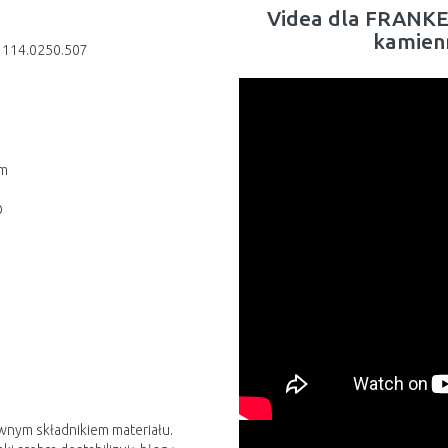
Videa dla FRANK
kamienn
 114.0250.507
mm
®
ywnym składnikiem materiału.