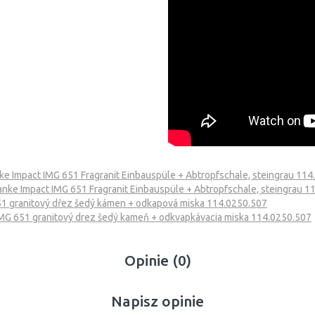
ke Impact IMG 651 Fragranit Einbauspüle + Abtropfschale, steingrau 11
anke Impact IMG 651 Fragranit Einbauspüle + Abtropfschale, steingrau 
51 granitový dřez šedý kámen + odkapová miska 114.0250.507
IMG 651 granitový drez šedý kameň + odkvapkávacia miska 114.0250.507
Opinie (0)
Napisz opinie