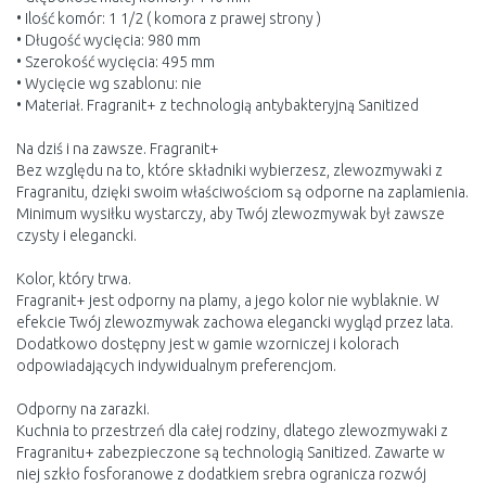
• Ilość komór: 1 1/2 ( komora z prawej strony )
• Długość wycięcia: 980 mm
• Szerokość wycięcia: 495 mm
• Wycięcie wg szablonu: nie
• Materiał. Fragranit+ z technologią antybakteryjną Sanitized
Na dziś i na zawsze. Fragranit+
Bez względu na to, które składniki wybierzesz, zlewozmywaki z
Fragranitu, dzięki swoim właściwościom są odporne na zaplamienia.
Minimum wysiłku wystarczy, aby Twój zlewozmywak był zawsze
czysty i elegancki.
Kolor, który trwa.
Fragranit+ jest odporny na plamy, a jego kolor nie wyblaknie. W
efekcie Twój zlewozmywak zachowa elegancki wygląd przez lata.
Dodatkowo dostępny jest w gamie wzorniczej i kolorach
odpowiadających indywidualnym preferencjom.
Odporny na zarazki.
Kuchnia to przestrzeń dla całej rodziny, dlatego zlewozmywaki z
Fragranitu+ zabezpieczone są technologią Sanitized. Zawarte w
niej szkło fosforanowe z dodatkiem srebra ogranicza rozwój