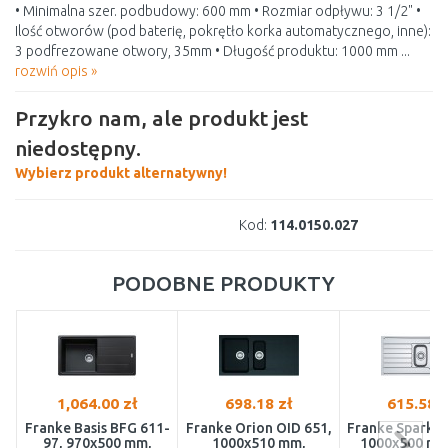
• Minimalna szer. podbudowy: 600 mm • Rozmiar odpływu: 3 1/2" •
Ilość otworów (pod baterię, pokrętło korka automatycznego, inne):
3 podfrezowane otwory, 35mm • Długość produktu: 1000 mm ...
rozwiń opis »
Przykro nam, ale produkt jest
niedostępny.
Wybierz produkt alternatywny!
Kod:
114.0150.027
PODOBNE PRODUKTY
1,064.00 zł
698.18 zł
615.58 z
Franke Basis BFG 611-
Franke Orion OID 651,
Franke Spark S
97, 970x500 mm,
1000x510 mm,
1000x500 mm,