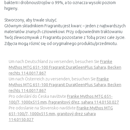
bakterii i drobnoustrojów o 99%, a to oznacza wysoki poziom
higieny.
Stworzony, aby trwale służyć.
Głównym składnikiem Fragranitu jest kwarc – jeden z najtwardszych
materiałów znanych człowiekowi. Przy odpowiednim traktowaniu
Twój zlewozmywak z Fragranitu pozostanie z Tobą przez całe życie.
Zdjęcia mogą różnić się od oryginalnego produktu/przedmiotu.
Um nach Deutschland zu versenden, besuchen Sie
Franke
Mythos MTG 651-100 Fragranit DuraKleenPlus Sahara, Becken
rechts 114.0017.867
Um nach Österreich zu versenden, besuchen Sie
Franke
Mythos MTG 651-100 Fragranit DuraKleenPlus Sahara, Becken
rechts 114.0017.867
Pro odeslání do Česka navštivte
Franke Mythos MTG 651-
100/7, 1000x515 mm, fragranitový dřez, sahara 114.0150.027
Pre odoslanie na Slovensko navštívte
Franke Mythos MTG
651-100/7, 1000x515 mm, granitový drez sahara
114.0150.027