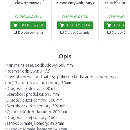
zlewozmywak
zlewozmywak, onyx
szlachetna j
fragranitowy, onyx
114.0286.461
101.0497.
114.0367.637
W MAGAZYNIE
W MAGAZYNIE
W MAGAZY
DO KOSZYKA
DO KOSZYKA
DO KOSZ
Do porównania
Do porównania
Do porówn
Opis
• Minimalna szer. podbudowy: 600 mm
• Rozmiar odpływu: 3 1/2"
• Ilość otworów (pod baterię, pokrętło korka automatycznego,
inne): 3 podfrezowane otwory, 35mm
• Długość produktu: 1000 mm
• Szerokość produktu: 515 mm
• Długość dużej komory: 360 mm
• Szerokość dużej komory: 390 mm
• Głębokość dużej komory: 200 mm
• Długość małej komory: 160 mm
Szerokość małej komory: 390 mm
• Głębokość małej komory: 140 mm