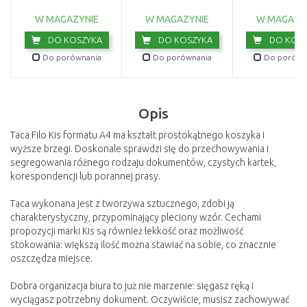
W MAGAZYNIE
W MAGAZYNIE
W MAGAZY
DO KOSZYKA
DO KOSZYKA
DO KOSZ
Do porównania
Do porównania
Do porówn
Opis
Taca Filo Kis formatu A4 ma kształt prostokątnego koszyka i
wyższe brzegi. Doskonale sprawdzi się do przechowywania i
segregowania różnego rodzaju dokumentów, czystych kartek,
korespondencji lub porannej prasy.
Taca wykonana jest z tworzywa sztucznego, zdobi ją
charakterystyczny, przypominający pleciony wzór. Cechami
propozycji marki Kis są również lekkość oraz możliwość
stokowania: większą ilość można stawiać na sobie, co znacznie
oszczędza miejsce.
Dobra organizacja biura to już nie marzenie: sięgasz ręką i
wyciągasz potrzebny dokument. Oczywiście, musisz zachowywać