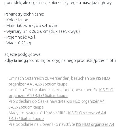
porządek, ale organizację biurka czy regału masz już z głowy!
Parametry techniczne:
- Kolor: taupe
- Materiał: tworzywo sztuczne
- Wymiary: 34 x 26 x 6 cm (dł. x szer. x wys.)
- Pojemność: 4,5 l
- Waga: 0,23 kg
zdjecie podglądowe
Zdjęcia mogą różnić się od oryginalnego produktu/przedmiotu.
Um nach Österreich zu versenden, besuchen Sie
KIS FILO
organizer A4 34,5x26x6cm taupe
Um nach Deutschland zu versenden, besuchen Sie
KIS FILO
organizer A4 34,5x26x6cm taupe
Pro odeslání do Česka navštivte
KIS FILO organizér A4
34,5x26x6cm taupe
Magyarországra történő szállítás
KIS FILO szervező A4
34,5x26x6cm taupe
Pre odoslanie na Slovensko navštívte
KIS FILO organizér A4