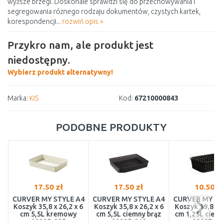
wyższe brzegi. Doskonale sprawdzi się do przechowywania i
segregowania różnego rodzaju dokumentów, czystych kartek,
korespondencji...
rozwiń opis »
Przykro nam, ale produkt jest
niedostępny.
Wybierz produkt alternatywny!
Marka:
KIS
Kod:
67210000843
PODOBNE PRODUKTY
17.50 zł
17.50 zł
10.50 z
CURVER MY STYLE A4
CURVER MY STYLE A4
CURVER MY ST
Koszyk 35,8 x 26,2 x 6
Koszyk 35,8 x 26,2 x 6
Koszyk 19,8 x 1
cm 5,5L kremowy
cm 5,5L ciemny brąz
cm 1,25L ciem
00095-885
00095-210
00097-21