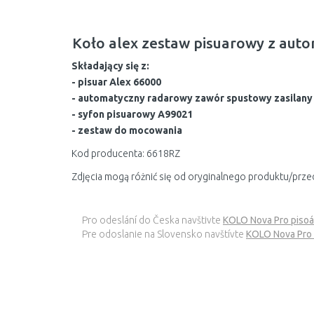
Koło alex zestaw pisuarowy z a
Składający się z:
- pisuar Alex 66000
- automatyczny radarowy zawór spustowy zasilany 
- syfon pisuarowy A99021
- zestaw do mocowania
Kod producenta: 6618RZ
Zdjęcia mogą różnić się od oryginalnego produktu/prze
Pro odeslání do Česka navštivte
KOLO Nova Pro pisoá
Pre odoslanie na Slovensko navštívte
KOLO Nova Pro 