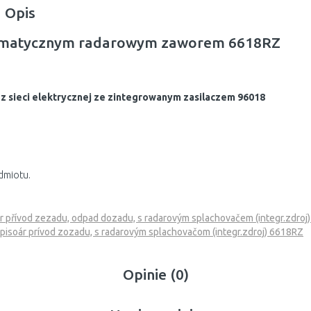
Opis
utomatycznym radarowym zaworem 6618RZ
z sieci elektrycznej ze zintegrowanym zasilaczem 96018
dmiotu.
r přívod zezadu, odpad dozadu, s radarovým splachovačem (integr.zdroj
pisoár prívod zozadu, s radarovým splachovačom (integr.zdroj) 6618RZ
Opinie (0)