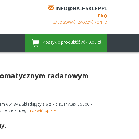
INFO@NAJ-SKLEP.PL
FAQ
|
ZALOGOWAĆ
ZAŁOŻYĆ KONTO
Koszyk
0 produkt(ów) - 0.00 zł
utomatycznym radarowym
6618RZ Składający się z: - pisuar Alex 66000 -
nej ze zinteg...
rozwiń opis »
y.