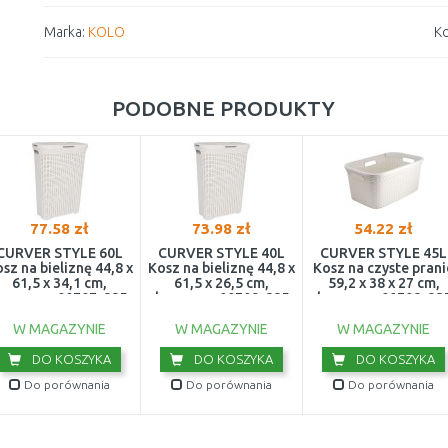
Marka:
KOLO
Ko
PODOBNE PRODUKTY
77.58 zł
73.98 zł
54.22 zł
CURVER STYLE 60L
CURVER STYLE 40L
CURVER STYLE 45L
sz na bieliznę 44,8 x
Kosz na bieliznę 44,8 x
Kosz na czyste prani
61,5 x 34,1 cm,
61,5 x 26,5 cm,
59,2 x 38 x 27 cm,
kremowy 00707-885
kremowy 00709-885
kremowy 00708-88
W MAGAZYNIE
W MAGAZYNIE
W MAGAZYNIE
DO KOSZYKA
DO KOSZYKA
DO KOSZYKA
Do porównania
Do porównania
Do porównania