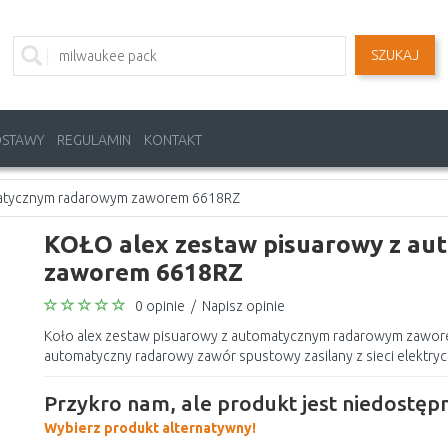
SZUKAJ
OSTAWY
REGULAMIN
KONTAKT
matycznym radarowym zaworem 6618RZ
KOŁO alex zestaw pisuarowy z a
zaworem 6618RZ
0 opinie
/
Napisz opinie
Koło alex zestaw pisuarowy z automatycznym radarowym zaworem 
automatyczny radarowy zawór spustowy zasilany z sieci elektrycz
Przykro nam, ale produkt jest niedostępn
Wybierz produkt alternatywny!