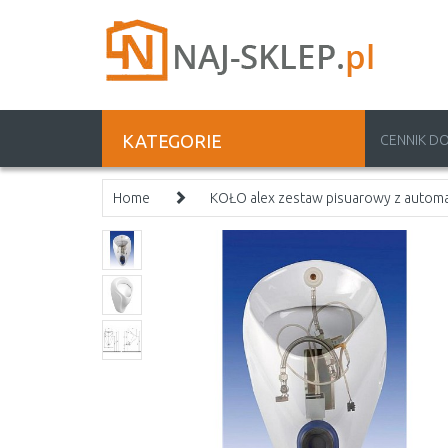
KATEGORIE
CENNIK D
Home
KOŁO alex zestaw pisuarowy z auto