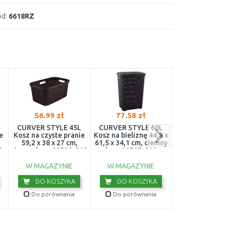
d:
6618RZ
56.99 zł
77.58 zł
50.25 z
CURVER STYLE 45L
CURVER STYLE 60L
CURVER INF
e
Kosz na czyste pranie
Kosz na bieliznę 44,8 x
DOTS 59L Ko
59,2 x 38 x 27 cm,
61,5 x 34,1 cm, ciemny
pranie 43,7 x 
5
ciemny brąz 00708-210
brąz 00707-210
35,1 cm, biały
N23
W MAGAZYNIE
W MAGAZYNIE
W MAGAZY
DO KOSZYKA
DO KOSZYKA
DO KOS
Do porównania
Do porównania
Do porówn