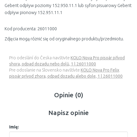
Geberit odpływ poziomy 152.950.11.1 lub syfon pisuarowy Geberit
odpływ pionowy 152.951.11.1
Kod producenta: 26011000
Zdjęcia mogą różnić się od oryginalnego produktu/przedmiotu.
Pro odeslání do Česka navštivte
KOLO Nova Pro pisoár přívod
shora, odpad dozadu nebo dolů, 1 l 26011000
Pre odoslanie na Slovensko navštívte
KOLO Nova Pro Felix
pisoár prívod zhora, odpad dozadu alebo dole, 1 l 26011000
Opinie (0)
Napisz opinie
Imię: