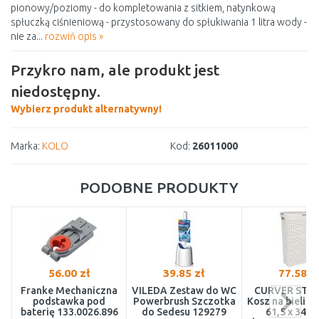
pionowy/poziomy - do kompletowania z sitkiem, natynkową
spłuczką ciśnieniową - przystosowany do spłukiwania 1 litra wody -
nie za...
rozwiń opis »
Przykro nam, ale produkt jest
niedostępny.
Wybierz produkt alternatywny!
Marka:
KOLO
Kod:
26011000
PODOBNE PRODUKTY
56.00 zł
39.85 zł
77.58 z
Franke Mechaniczna
VILEDA Zestaw do WC
CURVER STYL
podstawka pod
Powerbrush Szczotka
Kosz na bielizn
baterię 133.0026.896
do Sedesu 129279
61,5 x 34,1