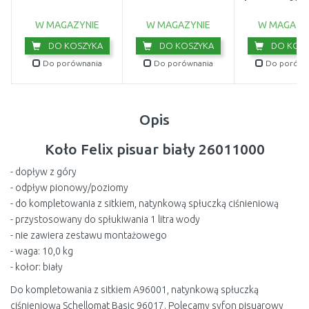
kremowy 007
W MAGAZYNIE
W MAGAZYNIE
W MAGAZY
DO KOSZYKA
DO KOSZYKA
DO KOSZ
Do porównania
Do porównania
Do porówn
Opis
Koło Felix pisuar biały 26011000
- dopływ z góry
- odpływ pionowy/poziomy
- do kompletowania z sitkiem, natynkową spłuczką ciśnieniową
- przystosowany do spłukiwania 1 litra wody
- nie zawiera zestawu montażowego
- waga: 10,0 kg
- kołor: biały
Do kompletowania z sitkiem A96001, natynkową spłuczką
ciśnieniową Schellomat Basic 96017. Polecamy syfon pisuarowy