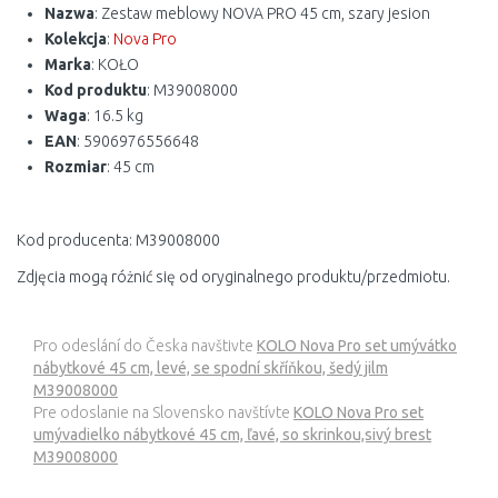
Nazwa
: Zestaw meblowy NOVA PRO 45 cm, szary jesion
Kolekcja
:
Nova Pro
Marka
: KOŁO
Kod produktu
: M39008000
Waga
: 16.5 kg
EAN
: 5906976556648
Rozmiar
: 45 cm
Kod producenta: M39008000
Zdjęcia mogą różnić się od oryginalnego produktu/przedmiotu.
Pro odeslání do Česka navštivte
KOLO Nova Pro set umývátko
nábytkové 45 cm, levé, se spodní skříňkou, šedý jilm
M39008000
Pre odoslanie na Slovensko navštívte
KOLO Nova Pro set
umývadielko nábytkové 45 cm, ľavé, so skrinkou,sivý brest
M39008000