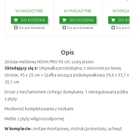
kremowy 007
W MAGAZYNIE
W MAGAZYNIE
W MAGAZY
DO KOSZYKA
DO KOSZYKA
DO KOSZ
Do porównania
Do porównania
Do porówn
Opis
Zestaw meblowy NOVA PRO 45 cm, szary jesion
Składający się z:
Umywalka prostokątna, z otworem po lewej
stronie, 45 x 25 cm + Szafka wisząca podumywalkowa 39,6 x 55,7 x
20,1 cm.
Drzwi z mechanizmem cichego domykania. 1 nieregulowana półka
z płyty.
Możliwość kompletowania z nóżkami.
Meble z płyty wilgocioodpornej.
W komplecie:
zestaw montażowy, instrukcja montażu, uchwyt.