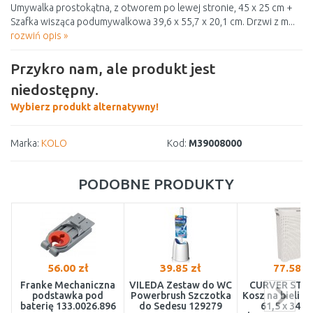
Umywalka prostokątna, z otworem po lewej stronie, 45 x 25 cm +
Szafka wisząca podumywalkowa 39,6 x 55,7 x 20,1 cm. Drzwi z m...
rozwiń opis »
Przykro nam, ale produkt jest
niedostępny.
Wybierz produkt alternatywny!
Marka:
KOLO
Kod:
M39008000
PODOBNE PRODUKTY
56.00 zł
39.85 zł
77.58 z
Franke Mechaniczna
VILEDA Zestaw do WC
CURVER STYL
podstawka pod
Powerbrush Szczotka
Kosz na bielizn
baterię 133.0026.896
do Sedesu 129279
61,5 x 34,1