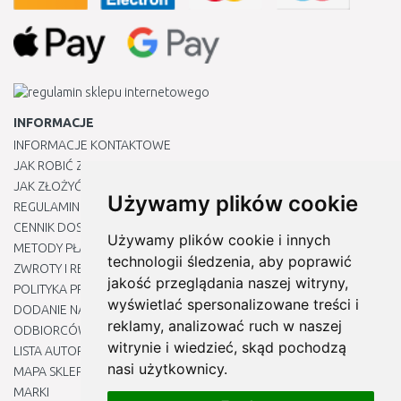
INFORMACJE
INFORMACJE KONTAKTOWE
JAK ROBIĆ ZAKUPY ?
JAK ZŁOŻYĆ REKLAMACJĘ
Używamy plików cookie
REGULAMIN
CENNIK DOSTAWY
Używamy plików cookie i innych
METODY PŁATNOŚCI
technologii śledzenia, aby poprawić
ZWROTY I REKLAMACJE PRODUKTÓW
jakość przeglądania naszej witryny,
POLITYKA PRYWATNOŚCI
wyświetlać spersonalizowane treści i
DODANIE NASZYCH ADRESÓW E-MAIL DO LISTY ZAUFANYCH
reklamy, analizować ruch w naszej
ODBIORCÓW
witrynie i wiedzieć, skąd pochodzą
LISTA AUTORYZOWANYCH CENTRÓW SERWISOWYCH
nasi użytkownicy.
MAPA SKLEPU
MARKI