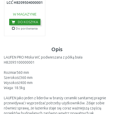
LCC H8209504000001
W MAGAZYNIE
DO KOSZYKA
Do porównania
Opis
LAUFEN PRO Miska WC podwieszana z półką biała
H82095100000001
Rozmiar560 mm
Szerokość360 mm
Wysokość400 mm
Waga: 18.5kg
LAUFEN jako jeden z liderów w branży ceramiki sanitarnej pragnie
przewidywać i wyprzedzać potrzeby użytkowników. Zdaje sobie
również sprawę, że łazienka staje się coraz ważniejszą częścią
projektów budowlanych zarówno wnętrz prywatnych jak