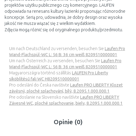
projektów użytku publicznego czy komercyjnego. LAUFEN
odpowiada na renesans kultury łazienki proponując różnorodne
koncepcje. Serią pro, udowadnia, że dobry design oraz wysoka
jakość nie musza wiązać się z wielkim wydatkiem.
Zdjęcia mogą różnić się od oryginalnego produktu/przedmiotu.
Um nach Deutschland zu versenden, besuchen Sie
Laufen Pro
Wand-Flachspül-WC L: 56 B: 36 cm weiß 8209510000001
Um nach Österreich zu versenden, besuchen Sie
Laufen Pro
Wand-Flachspül-WC L: 56 B: 36 cm weiß 8209510000001
Magyarországra történő szállítás
LAUFEN Pro Liberty
síköblítésű fali WC H8209510000001
Pro odeslání do Česka navštivte
Laufen PRO LIBERTY Klozet
závěsný, ploché splachování, bílý, 8.2095.1.000.000.1
Pre odoslanie na Slovensko navštívte
Laufen PRO LIBERTY
Závesné WC, ploché splachovanie, biely, 8.2095.1.000.000.1
Opinie (0)