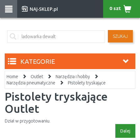
0 szt
SZUKAJ
KATEGORIE
Home
Outlet
Narzędzia i hobby
Narzędzia pneumatyczne
Pistolety tryskające
Pistolety tryskające
Outlet
Dział w przygotowaniu.
Dalej