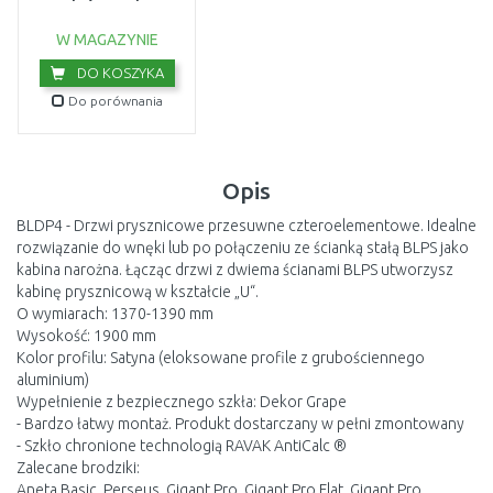
montażowy chrom
D01000A081
USZKODZONE OPA
W MAGAZYNIE
DO KOSZYKA
Do porównania
Opis
BLDP4 - Drzwi prysznicowe przesuwne czteroelementowe. Idealne
rozwiązanie do wnęki lub po połączeniu ze ścianką stałą BLPS jako
kabina narożna. Łącząc drzwi z dwiema ścianami BLPS utworzysz
kabinę prysznicową w kształcie „U“.
O wymiarach: 1370-1390 mm
Wysokość: 1900 mm
Kolor profilu: Satyna (eloksowane profile z grubościennego
aluminium)
Wypełnienie z bezpiecznego szkła: Dekor Grape
- Bardzo łatwy montaż. Produkt dostarczany w pełni zmontowany
- Szkło chronione technologią RAVAK AntiCalc ®
Zalecane brodziki:
Aneta Basic, Perseus, Gigant Pro, Gigant Pro Flat, Gigant Pro