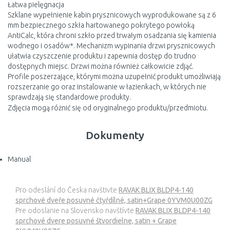
Łatwa pielęgnacja
Szklane wypełnienie kabin prysznicowych wyprodukowane są z 6
mm bezpiecznego szkła hartowanego pokrytego powłoką
AntiCalc, która chroni szkło przed trwałym osadzania się kamienia
wodnego i osadów*. Mechanizm wypinania drzwi prysznicowych
ułatwia czyszczenie produktu i zapewnia dostęp do trudno
dostępnych miejsc. Drzwi można również całkowicie zdjąć.
Profile poszerzające, którymi można uzupełnić produkt umożliwiają
rozszerzanie go oraz instalowanie w łazienkach, w których nie
sprawdzają się standardowe produkty.
Zdjęcia mogą różnić się od oryginalnego produktu/przedmiotu.
Dokumenty
Manual
Pro odeslání do Česka navštivte
RAVAK BLIX BLDP4-140
sprchové dveře posuvné čtyřdílné, satin+Grape 0YVM0U00ZG
Pre odoslanie na Slovensko navštívte
RAVAK BLIX BLDP4-140
sprchové dvere posuvné štvordielne, satin + Grape