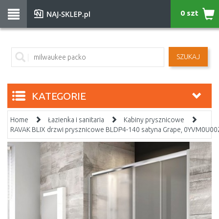
0 szt
SZUKAJ
KATEGORIE
Home
Łazienka i sanitaria
Kabiny prysznicowe
RAVAK BLIX drzwi prysznicowe BLDP4-140 satyna Grape, 0YVM0U00