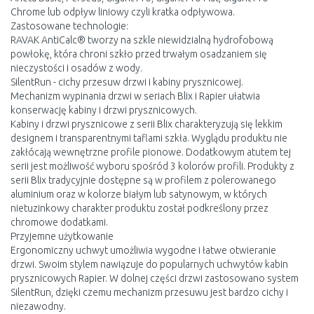
Chrome lub odpływ liniowy czyli kratka odpływowa.
Zastosowane technologie:
RAVAK AntiCalc® tworzy na szkle niewidzialną hydrofobową
powłokę, która chroni szkło przed trwałym osadzaniem się
nieczystości i osadów z wody.
SilentRun - cichy przesuw drzwi i kabiny prysznicowej.
Mechanizm wypinania drzwi w seriach Blix i Rapier ułatwia
konserwację kabiny i drzwi prysznicowych.
Kabiny i drzwi prysznicowe z serii Blix charakteryzują się lekkim
designem i transparentnymi taflami szkła. Wyglądu produktu nie
zakłócają wewnętrzne profile pionowe. Dodatkowym atutem tej
serii jest możliwość wyboru spośród 3 kolorów profili. Produkty z
serii Blix tradycyjnie dostępne są w profilem z polerowanego
aluminium oraz w kolorze białym lub satynowym, w których
nietuzinkowy charakter produktu został podkreślony przez
chromowe dodatkami.
Przyjemne użytkowanie
Ergonomiczny uchwyt umożliwia wygodne i łatwe otwieranie
drzwi. Swoim stylem nawiązuje do popularnych uchwytów kabin
prysznicowych Rapier. W dolnej części drzwi zastosowano system
SilentRun, dzięki czemu mechanizm przesuwu jest bardzo cichy i
niezawodny.