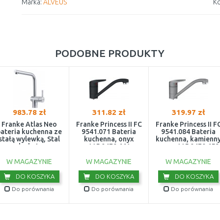
Marka:
ALVEUS
Ko
PODOBNE PRODUKTY
983.78 zł
311.82 zł
319.97 zł
Franke Atlas Neo
Franke Princess II FC
Franke Princess II F
ateria kuchenna ze
9541.071 Bateria
9541.084 Bateria
stałą wylewką, Stal
kuchenna, onyx
kuchenna, kamienn
szlachetna
115.0470.661
szary 115.0470.659
115.0521.435
W MAGAZYNIE
W MAGAZYNIE
W MAGAZYNIE
DO KOSZYKA
DO KOSZYKA
DO KOSZYKA
Do porównania
Do porównania
Do porównania