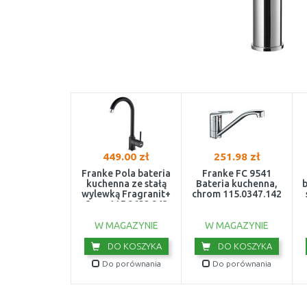
449.00 zł
251.98 zł
Franke Pola bateria
Franke FC 9541
kuchenna ze stałą
Bateria kuchenna,
b
wylewką Fragranit+
chrom 115.0347.142
Onyx 115.0622.943
W MAGAZYNIE
W MAGAZYNIE
DO KOSZYKA
DO KOSZYKA
Do porównania
Do porównania