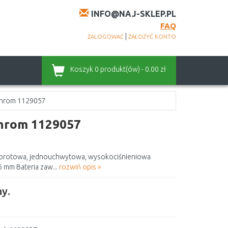
INFO@NAJ-SKLEP.PL
FAQ
|
ZALOGOWAĆ
ZAŁOŻYĆ KONTO
Koszyk
0 produkt(ów) - 0.00 zł
 chrom 1129057
chrom 1129057
Obrotowa, jednouchwytowa, wysokociśnieniowa
 mm Bateria zaw...
rozwiń opis »
y.