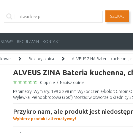
SZUKAJ
OSTAWY
REGULAMIN
KONTAKT
akowe
Bez prysznica
ALVEUS ZINA Bateria kuchenna,
ALVEUS ZINA Bateria kuchenna, 
0 opinie
/
Napisz opinie
Parametry: Wymiary: 199 x 298 mm Wykończenie/kolor: Chrom 
Wylewka: Pełnoobrotowa (360°) Montaż w otworze o średnicy 35
Przykro nam, ale produkt jest niedostępn
Wybierz produkt alternatywny!