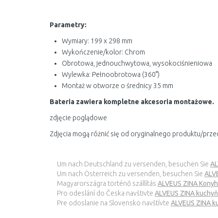
Parametry:
Wymiary: 199 x 298 mm
Wykończenie/kolor: Chrom
Obrotowa, jednouchwytowa, wysokociśnieniowa
Wylewka: Pełnoobrotowa (360°)
Montaż w otworze o średnicy 35 mm
Bateria zawiera kompletne akcesoria montażowe.
zdjęcie poglądowe
Zdjęcia mogą różnić się od oryginalnego produktu/prze
Um nach Deutschland zu versenden, besuchen Sie
AL
Um nach Österreich zu versenden, besuchen Sie
ALV
Magyarországra történő szállítás
ALVEUS ZINA Konyha
Pro odeslání do Česka navštivte
ALVEUS ZINA kuchyň
Pre odoslanie na Slovensko navštívte
ALVEUS ZINA ku