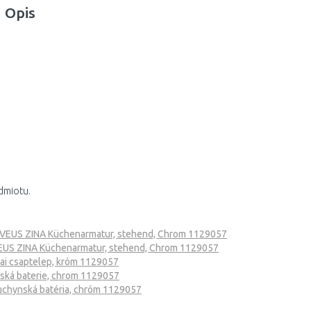
Opis
dmiotu.
VEUS ZINA Küchenarmatur, stehend, Chrom 1129057
EUS ZINA Küchenarmatur, stehend, Chrom 1129057
i csaptelep, króm 1129057
ská baterie, chrom 1129057
chynská batéria, chróm 1129057