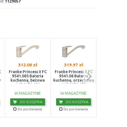
d:
1129057
312.08 zł
319.97 zł
319.97 z
C
Franke Princess II FC
Franke Princess II FC
Franke Princes
9541.085 Bateria
9541.08 Bateria
9541.424 Ba
y
kuchenna, beżowa
kuchenna, orzechowa
kuchenna, cap
115.0470.654
115.0470.653
115.0470.
W MAGAZYNIE
W MAGAZYNIE
W MAGAZY
DO KOSZYKA
DO KOSZYKA
DO KOS
Do porównania
Do porównania
Do porówn