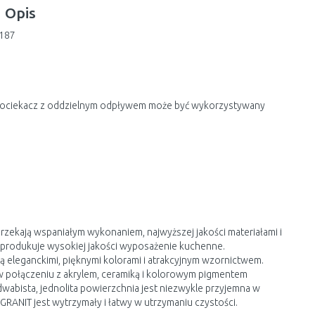
Opis
3187
y ociekacz z oddzielnym odpływem może być wykorzystywany
zekają wspaniałym wykonaniem, najwyższej jakości materiałami i
produkuje wysokiej jakości wyposażenie kuchenne.
eleganckimi, pięknymi kolorami i atrakcyjnym wzornictwem.
t w połączeniu z akrylem, ceramiką i kolorowym pigmentem
abista, jednolita powierzchnia jest niezwykle przyjemna w
RANIT jest wytrzymały i łatwy w utrzymaniu czystości.