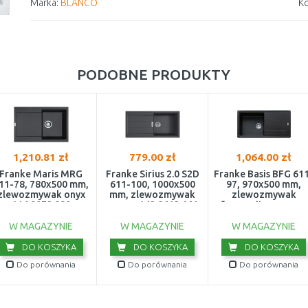
Marka:
BLANCO
Ko
PODOBNE PRODUKTY
1,210.81 zł
779.00 zł
1,064.00 zł
Franke Maris MRG
Franke Sirius 2.0 S2D
Franke Basis BFG 61
11-78, 780x500 mm,
611-100, 1000x500
97, 970x500 mm,
zlewozmywak onyx
mm, zlewozmywak
zlewozmywak
114.0072.890
czarny 143.0613.661
fragranitowy, onyx
114.0367.637
W MAGAZYNIE
W MAGAZYNIE
W MAGAZYNIE
DO KOSZYKA
DO KOSZYKA
DO KOSZYKA
Do porównania
Do porównania
Do porównania