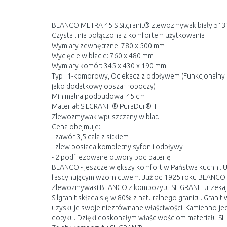
BLANCO METRA 45 S Silgranit® zlewozmywak biały 51
Czysta linia połączona z komfortem użytkowania
Wymiary zewnętrzne: 780 x 500 mm
Wycięcie w blacie: 760 x 480 mm
Wymiary komór: 345 x 430 x 190 mm
Typ : 1-komorowy, Ociekacz z odpływem (Funkcjonaln
jako dodatkowy obszar roboczy)
Minimalna podbudowa: 45 cm
Materiał: SILGRANIT® PuraDur® II
Zlewozmywak wpuszczany w blat.
Cena obejmuje:
- zawór 3,5 cala z sitkiem
- zlew posiada kompletny syfon i odpływy
- 2 podfrezowane otwory pod baterię
BLANCO - jeszcze większy komfort w Państwa kuchni. Ur
fascynującym wzornictwem. Już od 1925 roku BLANCO 
Zlewozmywaki BLANCO z kompozytu SILGRANIT urzekają 
Silgranit składa się w 80% z naturalnego granitu. Grani
uzyskuje swoje niezrównane właściwości. Kamienno-jedw
dotyku. Dzięki doskonałym właściwościom materiału SILG