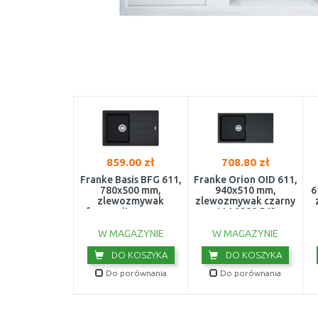
859.00 zł
708.80 zł
Franke Basis BFG 611,
Franke Orion OID 611,
780x500 mm,
940x510 mm,
6
zlewozmywak
zlewozmywak czarny
fragranitowy, onyx
114.0288.543
114.0676.296
W MAGAZYNIE
W MAGAZYNIE
DO KOSZYKA
DO KOSZYKA
Do porównania
Do porównania