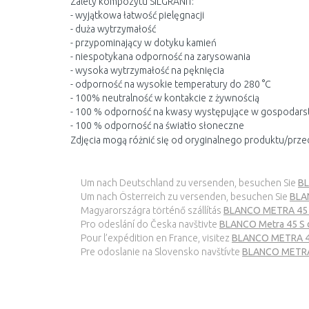
Zalety kompozytu SILGRANIT:
- wyjątkowa łatwość pielęgnacji
- duża wytrzymałość
- przypominający w dotyku kamień
- niespotykana odporność na zarysowania
- wysoka wytrzymałość na pęknięcia
- odporność na wysokie temperatury do 280 °C
- 100% neutralność w kontakcie z żywnością
- 100 % odporność na kwasy występujące w gospoda
- 100 % odporność na światło słoneczne
Zdjęcia mogą różnić się od oryginalnego produktu/prze
Um nach Deutschland zu versenden, besuchen Sie
BL
Um nach Österreich zu versenden, besuchen Sie
BLA
Magyarországra történő szállítás
BLANCO METRA 45 S 
Pro odeslání do Česka navštivte
BLANCO Metra 45 S dř
Pour l’expédition en France, visitez
BLANCO METRA 45 
Pre odoslanie na Slovensko navštívte
BLANCO METRA 4