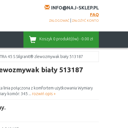
INFO@NAJ-SKLEP.PL
FAQ
|
ZALOGOWAĆ
ZAŁOŻYĆ KONTO
Koszyk
0 produkt(ów) - 0.00 zł
A 45 S Silgranit® zlewozmywak biały 513187
lewozmywak biały 513187
a linia połączona z komfortem użytkowania Wymiary
ary komór: 345 ...
rozwiń opis »
y.