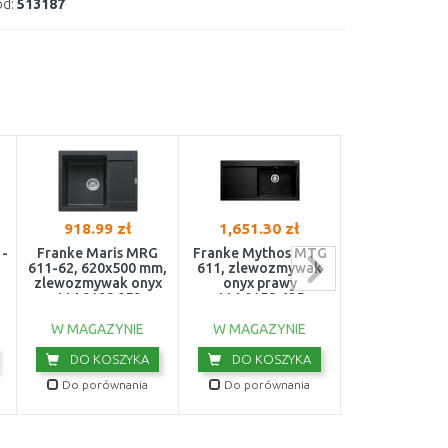
d:
513187
918.99 zł
1,651.30 zł
1,651.30 
1-
Franke Maris MRG
Franke Mythos MTG
Franke Myth
611-62, 620x500 mm,
611, zlewozmywak
611, 1000 × 5
zlewozmywak onyx
onyx prawy
zlewozmywak
114.0198.059
114,0158,625
lewy 114.015
W MAGAZYNIE
W MAGAZYNIE
U DOSTA
DO KOSZYKA
DO KOSZYKA
DO KOS
Do porównania
Do porównania
Do porówn