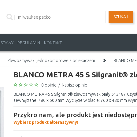
SZUKAJ
OSTAWY
REGULAMIN
KONTAKT
Zlewozmywaki jednokomorowe z ociekaczem
BLANCO METR
BLANCO METRA 45 S Silgranit® z
0 opinie
/
Napisz opinie
BLANCO METRA 45 S Silgranit® zlewozmywak biały 513187 Czyst
zewnętrzne: 780 x 500 mm Wycięcie w blacie: 760 x 480 mm Wymi
Przykro nam, ale produkt jest niedostępn
Wybierz produkt alternatywny!