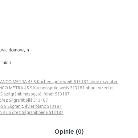
rstwie domowym
dmiotu.
ANCO METRA 45 S Küchenspüle weiß 513187 ohne exzenter
NCO METRA 45 S Küchenspüle weiß 513187 ohne exzenter
szilgránit mosogató, fehér 513187
ez Silgranit bílá 513187
S Silgranit, évier blanc 513187
5 S drez Silgranit biela 513187
Opinie (0)