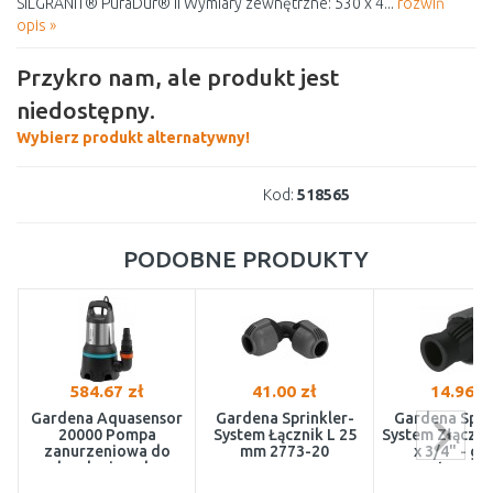
SILGRANIT® PuraDur® II Wymiary zewnętrzne: 530 x 4...
rozwiń
opis »
Przykro nam, ale produkt jest
niedostępny.
Wybierz produkt alternatywny!
Kod:
518565
PODOBNE PRODUKTY
584.67 zł
41.00 zł
14.96 z
Gardena Aquasensor
Gardena Sprinkler-
Gardena Spri
20000 Pompa
System Łącznik L 25
System Złączk
zanurzeniowa do
mm 2773-20
x 3/4" - gw
brudnej wody
wewnętrzny 2
(750W/20 000l/h)