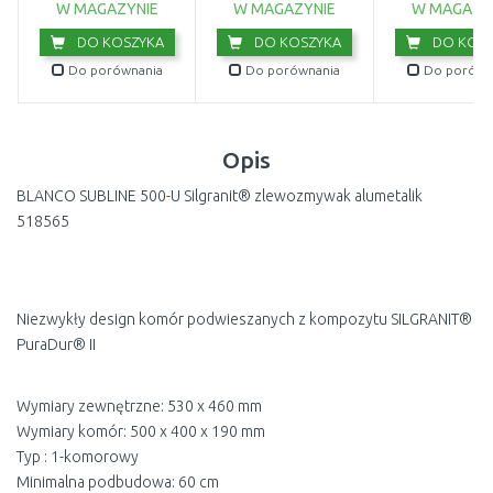
9044-20
W MAGAZYNIE
W MAGAZYNIE
W MAGAZY
DO KOSZYKA
DO KOSZYKA
DO KOSZ
Do porównania
Do porównania
Do porówn
Opis
BLANCO SUBLINE 500-U Silgranit® zlewozmywak alumetalik
518565
Niezwykły design komór podwieszanych z kompozytu SILGRANIT®
PuraDur® II
Wymiary zewnętrzne: 530 x 460 mm
Wymiary komór: 500 x 400 x 190 mm
Typ : 1-komorowy
Minimalna podbudowa: 60 cm