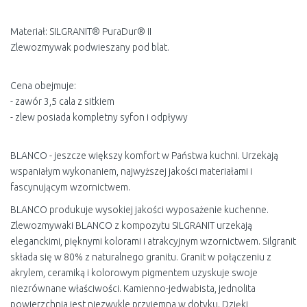
Materiał: SILGRANIT® PuraDur® II
Zlewozmywak podwieszany pod blat.
Cena obejmuje:
- zawór 3,5 cala z sitkiem
- zlew posiada kompletny syfon i odpływy
BLANCO - jeszcze większy komfort w Państwa kuchni. Urzekają
wspaniałym wykonaniem, najwyższej jakości materiałami i
fascynującym wzornictwem.
BLANCO produkuje wysokiej jakości wyposażenie kuchenne.
Zlewozmywaki BLANCO z kompozytu SILGRANIT urzekają
eleganckimi, pięknymi kolorami i atrakcyjnym wzornictwem. Silgranit
składa się w 80% z naturalnego granitu. Granit w połączeniu z
akrylem, ceramiką i kolorowym pigmentem uzyskuje swoje
niezrównane właściwości. Kamienno-jedwabista, jednolita
powierzchnia jest niezwykle przyjemna w dotyku. Dzięki