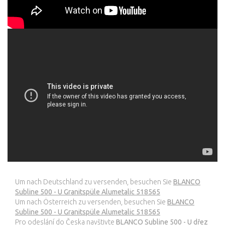
Um nach Deutschland zu versenden, besuchen Sie
BLANCO
Subline 500 - U Granitspüle Alumetalic 518565
Um nach Österreich zu versenden, besuchen Sie
BLANCO
Subline 500 - U Granitspüle Alumetalic 518565
Pro odeslání do Česka navštivte
BLANCO Subline 500 - U dřez