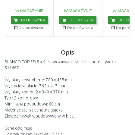
brudnej wody
wewnętrzny 2
(750W/20 000l/h)
9044-20
W MAGAZYNIE
W MAGAZYNIE
W MAGAZY
DO KOSZYKA
DO KOSZYKA
DO KOSZ
Do porównania
Do porównania
Do porówn
Opis
BLANCO TOP ED 8 x 4, zlewozmywak stal szlachetna gładka
511667
Wymiary zewnętrzne: 780 x 435 mm
Wycięcie w blacie: 762 x 417 mm
Wymiary komór: 2 x 340 x 370 mm
Typ : 2-komorowy
Minimalna podbudowa: 80 cm
Materiał: stal szlachetna gładka
Zlewozmywak wbudowywany w blat.
Cena obejmuje:
- 2 x zawór zatyczkowy 1,5 cala