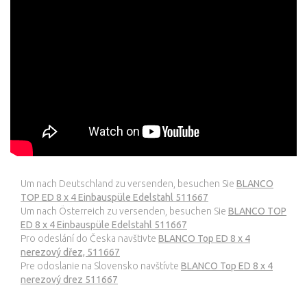
Um nach Deutschland zu versenden, besuchen Sie
BLANCO
TOP ED 8 x 4 Einbauspüle Edelstahl 511667
Um nach Österreich zu versenden, besuchen Sie
BLANCO TOP
ED 8 x 4 Einbauspüle Edelstahl 511667
Pro odeslání do Česka navštivte
BLANCO Top ED 8 x 4
nerezový dřez, 511667
Pre odoslanie na Slovensko navštívte
BLANCO Top ED 8 x 4
nerezový drez 511667