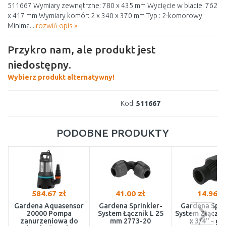
511667 Wymiary zewnętrzne: 780 x 435 mm Wycięcie w blacie: 762
x 417 mm Wymiary komór: 2 x 340 x 370 mm Typ : 2-komorowy
Minima...
rozwiń opis »
Przykro nam, ale produkt jest
niedostępny.
Wybierz produkt alternatywny!
Kod:
511667
PODOBNE PRODUKTY
584.67 zł
41.00 zł
14.96 z
Gardena Aquasensor
Gardena Sprinkler-
Gardena Spri
20000 Pompa
System Łącznik L 25
System Złączk
zanurzeniowa do
mm 2773-20
x 3/4" - gw