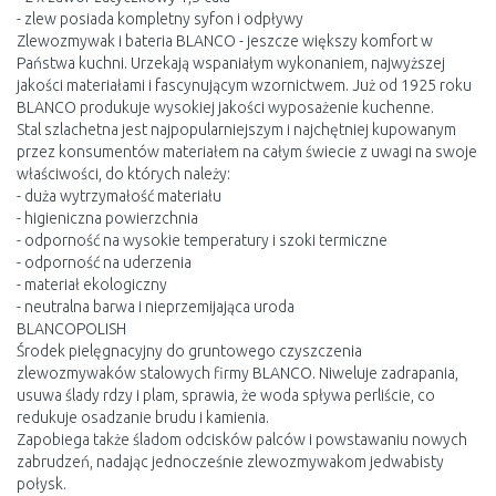
- zlew posiada kompletny syfon i odpływy
Zlewozmywak i bateria BLANCO - jeszcze większy komfort w
Państwa kuchni. Urzekają wspaniałym wykonaniem, najwyższej
jakości materiałami i fascynującym wzornictwem. Już od 1925 roku
BLANCO produkuje wysokiej jakości wyposażenie kuchenne.
Stal szlachetna jest najpopularniejszym i najchętniej kupowanym
przez konsumentów materiałem na całym świecie z uwagi na swoje
właściwości, do których należy:
- duża wytrzymałość materiału
- higieniczna powierzchnia
- odporność na wysokie temperatury i szoki termiczne
- odporność na uderzenia
- materiał ekologiczny
- neutralna barwa i nieprzemijająca uroda
BLANCOPOLISH
Środek pielęgnacyjny do gruntowego czyszczenia
zlewozmywaków stalowych firmy BLANCO. Niweluje zadrapania,
usuwa ślady rdzy i plam, sprawia, że woda spływa perliście, co
redukuje osadzanie brudu i kamienia.
Zapobiega także śladom odcisków palców i powstawaniu nowych
zabrudzeń, nadając jednocześnie zlewozmywakom jedwabisty
połysk.