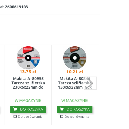
d:
2608619183
13.75 zł
10.21 zł
9.99 zł
Makita A-80955
Makita A-80846
Makita E-004
Tarcza szlifierska
Tarcza szlifierska
LOCK Tarcza ś
230x6x22mm do
150x6x22mm Inox
do stali nier
metalu
125x6x22,
W MAGAZYNIE
W MAGAZYNIE
W MAGAZY
DO KOSZYKA
DO KOSZYKA
DO KOS
Do porównania
Do porównania
Do porówn