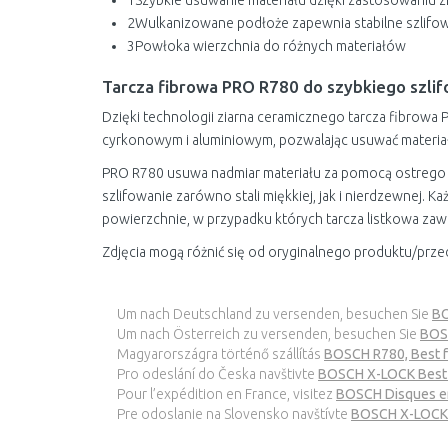
1
Szybkie usuwanie materiału dzięki zastosowaniu 
2
Wulkanizowane podłoże zapewnia stabilne szlifo
3
Powłoka wierzchnia do różnych materiałów
Tarcza fibrowa PRO R780 do szybkiego szlif
Dzięki technologii ziarna ceramicznego tarcza fibrow
cyrkonowym i aluminiowym, pozwalając usuwać materiał
PRO R780 usuwa nadmiar materiału za pomocą ostrego 
szlifowanie zarówno stali miękkiej, jak i nierdzewnej. K
powierzchnie, w przypadku których tarcza listkowa zaw
Zdjęcia mogą różnić się od oryginalnego produktu/prze
Um nach Deutschland zu versenden, besuchen Sie
BO
Um nach Österreich zu versenden, besuchen Sie
BOSC
Magyarországra történő szállítás
BOSCH R780, Best fo
Pro odeslání do Česka navštivte
BOSCH X-LOCK Best 
Pour l’expédition en France, visitez
BOSCH Disques en
Pre odoslanie na Slovensko navštívte
BOSCH X-LOCK B