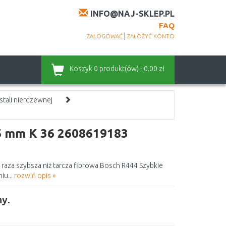
INFO@NAJ-SKLEP.PL
FAQ
|
ZALOGOWAĆ
ZAŁOŻYĆ KONTO
Koszyk
0 produkt(ów) - 0.00 zł
i stali nierdzewnej
5 mm K 36 2608619183
 raza szybsza niż tarcza fibrowa Bosch R444 Szybkie
iu...
rozwiń opis »
y.