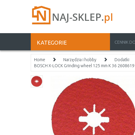
KATEGORIE
CENNIK D
Home
Narzędzia i hobby
Dodatki
BOSCH X-LOCK Grinding wheel 125 mm K 36 260861