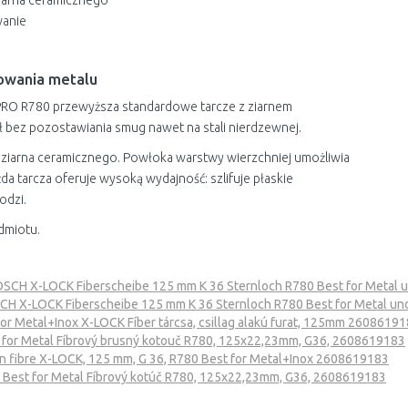
ziarna ceramicznego
wanie
owania metalu
a PRO R780 przewyższa standardowe tarcze z ziarnem
 bez pozostawiania smug nawet na stali nierdzewnej.
ziarna ceramicznego. Powłoka warstwy wierzchniej umożliwia
ażda tarcza oferuje wysoką wydajność: szlifuje płaskie
odzi.
dmiotu.
SCH X-LOCK Fiberscheibe 125 mm K 36 Sternloch R780 Best for Metal 
H X-LOCK Fiberscheibe 125 mm K 36 Sternloch R780 Best for Metal u
r Metal+Inox X-LOCK Fíber tárcsa, csillag alakú furat, 125mm 2608619
for Metal Fíbrový brusný kotouč R780, 125x22,23mm, G36, 2608619183
 fibre X-LOCK, 125 mm, G 36, R780 Best for Metal+Inox 2608619183
est for Metal Fíbrový kotúč R780, 125x22,23mm, G36, 2608619183