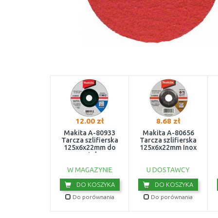
12.00 zł
8.68 zł
Makita A-80933
Makita A-80656
Tarcza szlifierska
Tarcza szlifierska
125x6x22mm do
125x6x22mm Inox
metalu
W MAGAZYNIE
U DOSTAWCY
DO KOSZYKA
DO KOSZYKA
Do porównania
Do porównania