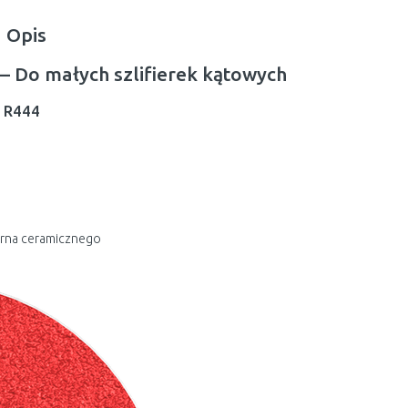
Opis
– Do małych szlifierek kątowych
h R444
arna ceramicznego