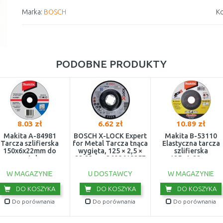
Marka:
BOSCH
Ko
PODOBNE PRODUKTY
8.03 zł
6.62 zł
10.89 zł
Makita A-84981
BOSCH X-LOCK Expert
Makita B-53110
Tarcza szlifierska
for Metal Tarcza tnąca
Elastyczna tarcza
150x6x22mm do
wygięta, 125 × 2,5 ×
szlifierska
metalu
22,23mm 2608619257
125x4x22mm
W MAGAZYNIE
U DOSTAWCY
W MAGAZYNIE
DO KOSZYKA
DO KOSZYKA
DO KOSZYKA
Do porównania
Do porównania
Do porównania