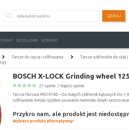
SZUKAJ
OSTAWY
REGULAMIN
KONTAKT
Tarcze do cięcia i szlifowania
Tarcze szlifierskie do stali 
9183
BOSCH X-LOCK Grinding wheel 12
27 opinie
/
Napisz opinie
Tarcza fibrowa PRO R780 – Do małych szlifierek kątowych Do 1,9
szlifowanie metalu Szybkie usuwanie materiału dzięki zastosowan
Przykro nam, ale produkt jest niedostępn
Wybierz produkt alternatywny!