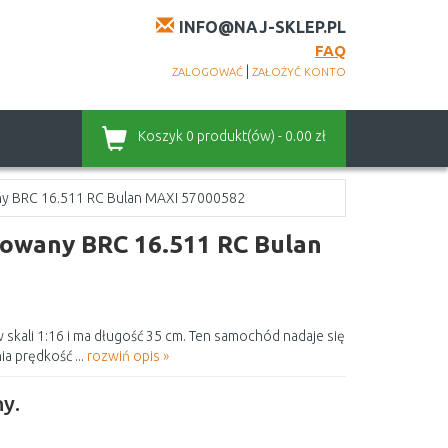
INFO@NAJ-SKLEP.PL
FAQ
|
ZALOGOWAĆ
ZAŁOŻYĆ KONTO
Koszyk
0 produkt(ów) - 0.00 zł
ny BRC 16.511 RC Bulan MAXI 57000582
rowany BRC 16.511 RC Bulan
kali 1:16 i ma długość 35 cm. Ten samochód nadaje się
a prędkość ...
rozwiń opis »
y.