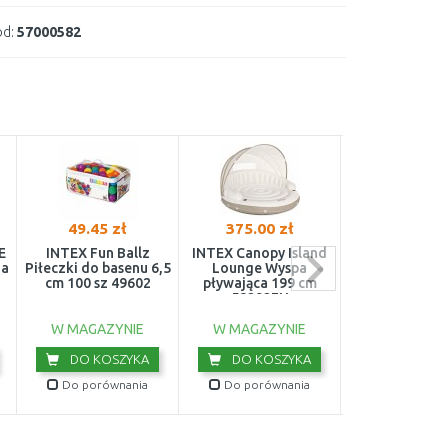
d:
57000582
49.45 zł
375.00 zł
44.66 z
E
INTEX Fun Ballz
INTEX Canopy Island
INTEX Nadmuc
na
Piłeczki do basenu 6,5
Lounge Wyspa
basen Muchomo
cm 100 sz 49602
pływająca 199 cm
89 cm 571
58292EU
W MAGAZYNIE
W MAGAZYNIE
W MAGAZY
DO KOSZYKA
DO KOSZYKA
DO KOS
Do porównania
Do porównania
Do porówn