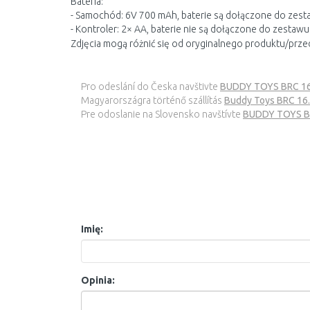
Bateria:
- Samochód: 6V 700 mAh, baterie są dołączone do zes
- Kontroler: 2× AA, baterie nie są dołączone do zestawu
Zdjęcia mogą różnić się od oryginalnego produktu/prze
Pro odeslání do Česka navštivte
BUDDY TOYS BRC 16
Magyarországra történő szállítás
Buddy Toys BRC 16
Pre odoslanie na Slovensko navštívte
BUDDY TOYS BR
Imię:
Opinia: