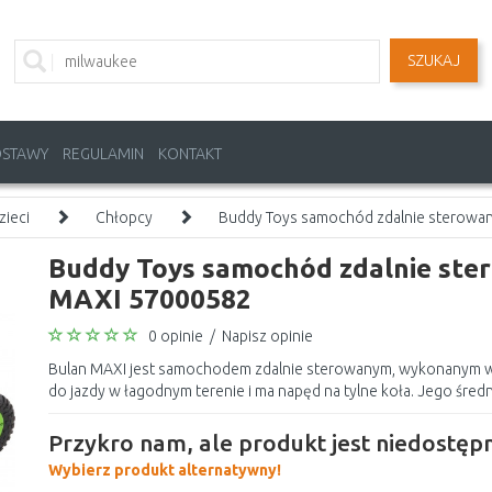
SZUKAJ
OSTAWY
REGULAMIN
KONTAKT
zieci
Chłopcy
Buddy Toys samochód zdalnie sterowa
Buddy Toys samochód zdalnie ste
MAXI 57000582
0 opinie
/
Napisz opinie
Bulan MAXI jest samochodem zdalnie sterowanym, wykonanym w s
do jazdy w łagodnym terenie i ma napęd na tylne koła. Jego średni
Przykro nam, ale produkt jest niedostępn
Wybierz produkt alternatywny!