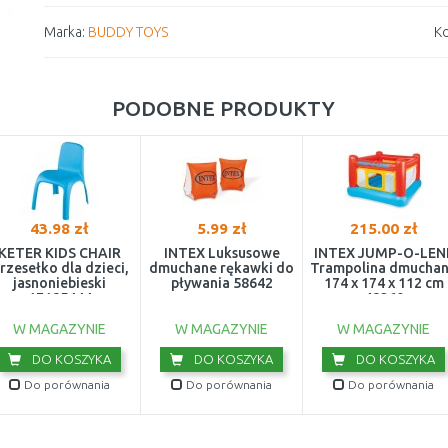
Marka:
BUDDY TOYS
Ko
PODOBNE PRODUKTY
43.98 zł
5.99 zł
215.00 zł
KETER KIDS CHAIR
INTEX Luksusowe
INTEX JUMP-O-LEN
rzesełko dla dzieci,
dmuchane rękawki do
Trampolina dmucha
jasnoniebieski
pływania 58642
174 x 174 x 112 cm
17185444
48260
W MAGAZYNIE
W MAGAZYNIE
W MAGAZYNIE
DO KOSZYKA
DO KOSZYKA
DO KOSZYKA
Do porównania
Do porównania
Do porównania