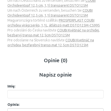
Um nach Deutschland zu versenden, besuchen Sie
COUBI
Orchideentopf 12,5 cm, 1,1l transparent DSTO125M
Um nach Österreich zu versenden, besuchen Sie
COUBI
Orchideentopf 12,5 cm, 1,1l transparent DSTO125M
Magyarországra történő szállítás
PROSPERPLAST COUBI
orchidea virágcserép, 1,1L, átlátszó matt DSTO125M-CS99S
Pro odeslání do Česka navštivte
COUBI Květináč na orchidej,
bezbarvý transp.mat 12,5cm DSTO125M
Pre odoslanie na Slovensko navštívte
COUBI Kvetináč na
orchidea, bezfarebný transp.mat 12,5cm DSTO125M
Opinie (0)
Napisz opinie
Imię:
Opinia: