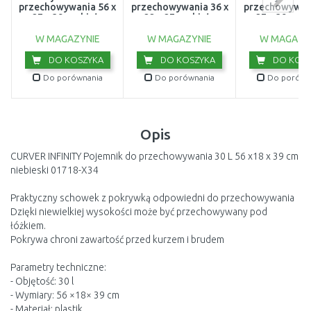
przechowywania 56 x
przechowywania 36 x
przechowywani
27 x 39 cm biały
22 x 27 cm białe
27 x 39 cm s
01721-N23
04743-N23
01721-09
W MAGAZYNIE
W MAGAZYNIE
W MAGAZY
DO KOSZYKA
DO KOSZYKA
DO KOSZ
Do porównania
Do porównania
Do porówn
Opis
CURVER INFINITY Pojemnik do przechowywania 30 L 56 x18 x 39 cm
niebieski 01718-X34
Praktyczny schowek z pokrywką odpowiedni do przechowywania
Dzięki niewielkiej wysokości może być przechowywany pod
łóżkiem.
Pokrywa chroni zawartość przed kurzem i brudem
Parametry techniczne:
- Objętość: 30 l
- Wymiary: 56 ×18× 39 cm
- Materiał: plastik