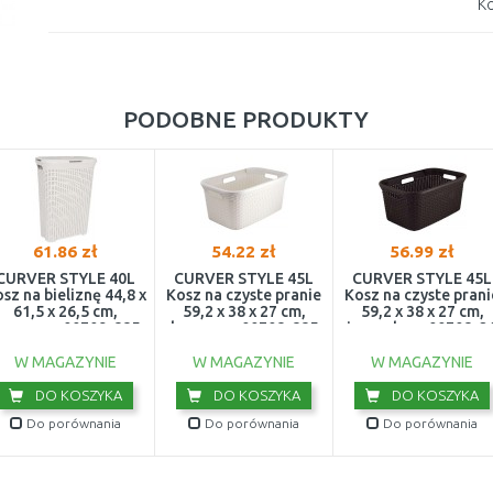
Ko
PODOBNE PRODUKTY
61.86 zł
54.22 zł
56.99 zł
CURVER STYLE 40L
CURVER STYLE 45L
CURVER STYLE 45L
sz na bieliznę 44,8 x
Kosz na czyste pranie
Kosz na czyste prani
61,5 x 26,5 cm,
59,2 x 38 x 27 cm,
59,2 x 38 x 27 cm,
kremowy 00709-885
kremowy 00708-885
ciemny brąz 00708-2
W MAGAZYNIE
W MAGAZYNIE
W MAGAZYNIE
DO KOSZYKA
DO KOSZYKA
DO KOSZYKA
Do porównania
Do porównania
Do porównania