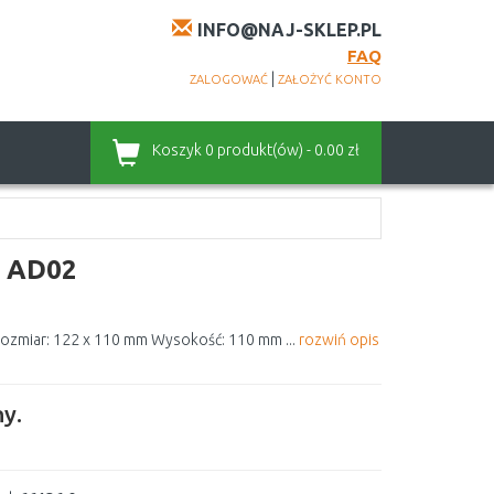
INFO@NAJ-SKLEP.PL
FAQ
|
ZALOGOWAĆ
ZAŁOŻYĆ KONTO
Koszyk
0 produkt(ów) - 0.00 zł
a AD02
Rozmiar: 122 x 110 mm Wysokość: 110 mm ...
rozwiń opis
y.