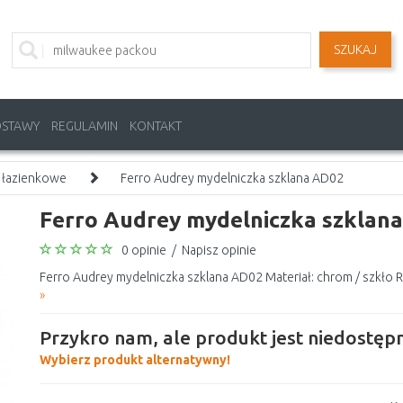
SZUKAJ
OSTAWY
REGULAMIN
KONTAKT
 łazienkowe
Ferro Audrey mydelniczka szklana AD02
Ferro Audrey mydelniczka szklan
0 opinie
/
Napisz opinie
Ferro Audrey mydelniczka szklana AD02 Materiał: chrom / szkło 
»
Przykro nam, ale produkt jest niedostępn
Wybierz produkt alternatywny!