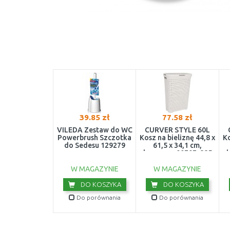
39.85 zł
77.58 zł
VILEDA Zestaw do WC
CURVER STYLE 60L
Powerbrush Szczotka
Kosz na bieliznę 44,8 x
Ko
do Sedesu 129279
61,5 x 34,1 cm,
kremowy 00707-885
W MAGAZYNIE
W MAGAZYNIE
DO KOSZYKA
DO KOSZYKA
Do porównania
Do porównania