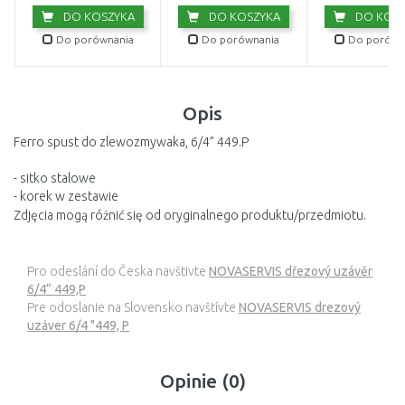
DO KOSZYKA
DO KOSZYKA
DO KOSZ
Do porównania
Do porównania
Do porówn
Opis
Ferro spust do zlewozmywaka, 6/4” 449.P
- sitko stalowe
- korek w zestawie
Zdjęcia mogą różnić się od oryginalnego produktu/przedmiotu.
Pro odeslání do Česka navštivte
NOVASERVIS dřezový uzávěr
6/4“ 449,P
Pre odoslanie na Slovensko navštívte
NOVASERVIS drezový
uzáver 6/4 "449, P
Opinie (0)