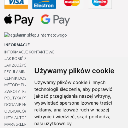
INFORMACJE
INFORMACJE KONTAKTOWE
JAK ROBIĆ ZAKUPY ?
JAK ZŁOŻYĆ REKLAMACJĘ
Używamy plików cookie
REGULAMIN
CENNIK DOSTAWY
Używamy plików cookie i innych
METODY PŁATNOŚCI
technologii śledzenia, aby poprawić
ZWROTY I REKLAMACJE PRODUKTÓW
jakość przeglądania naszej witryny,
POLITYKA PRYWATNOŚCI
wyświetlać spersonalizowane treści i
DODANIE NASZYCH ADRESÓW E-MAIL DO LISTY ZAUFANYCH
reklamy, analizować ruch w naszej
ODBIORCÓW
witrynie i wiedzieć, skąd pochodzą
LISTA AUTORYZOWANYCH CENTRÓW SERWISOWYCH
nasi użytkownicy.
MAPA SKLEPU