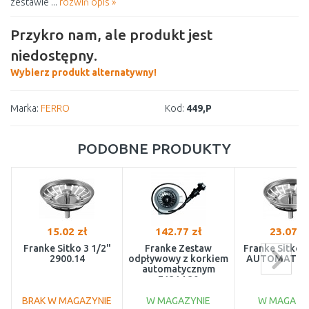
zestawie ...
rozwiń opis »
Przykro nam, ale produkt jest
niedostępny.
Wybierz produkt alternatywny!
Marka:
FERRO
Kod:
449,P
PODOBNE PRODUKTY
15.02 zł
142.77 zł
23.07 z
Franke Sitko 3 1/2"
Franke Zestaw
Franke Sitko 3
2900.14
odpływowy z korkiem
AUTOMAT 29
automatycznym
F1314.30
BRAK W MAGAZYNIE
W MAGAZYNIE
W MAGAZY