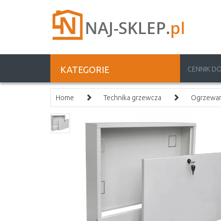
KATEGORIE
CENNIK D
Home
Technika grzewcza
Ogrzewa