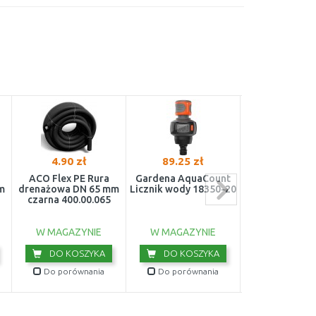
4.90 zł
89.25 zł
8.93 zł
ACO Flex PE Rura
Gardena AquaCount
ACO Flex PVC
m
drenażowa DN 65 mm
Licznik wody 18350-20
drenażowa DN 
czarna 400.00.065
perforacji ż
531.20.0
W MAGAZYNIE
W MAGAZYNIE
W MAGAZY
DO KOSZYKA
DO KOSZYKA
DO KOS
Do porównania
Do porównania
Do porówn