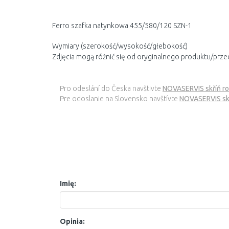
Ferro szafka natynkowa 455/580/120 SZN-1
Wymiary (szerokość/wysokość/głebokość)
Zdjęcia mogą różnić się od oryginalnego produktu/prze
Pro odeslání do Česka navštivte
NOVASERVIS skříň r
Pre odoslanie na Slovensko navštívte
NOVASERVIS skr
Imię:
Opinia: