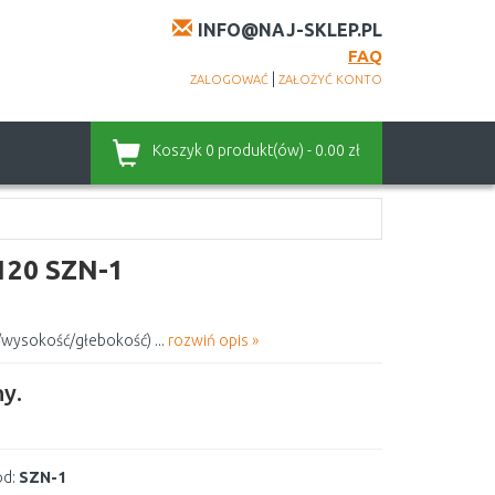
INFO@NAJ-SKLEP.PL
FAQ
|
ZALOGOWAĆ
ZAŁOŻYĆ KONTO
Koszyk
0 produkt(ów) - 0.00 zł
120 SZN-1
wysokość/głebokość) ...
rozwiń opis »
y.
d:
SZN-1