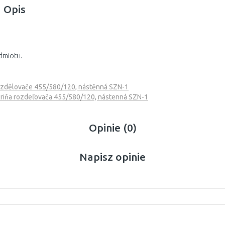
Opis
dmiotu.
ozdělovače 455/580/120, nástěnná SZN-1
iňa rozdeľovača 455/580/120, nástenná SZN-1
Opinie (0)
Napisz opinie