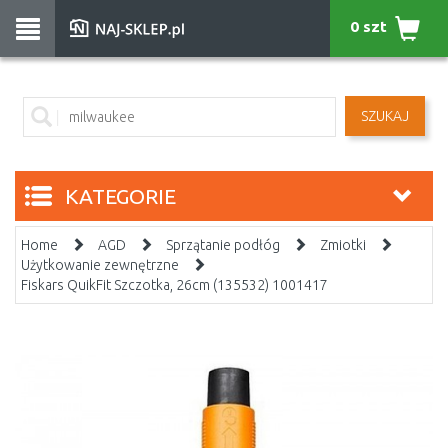
0 szt
SZUKAJ
KATEGORIE
Home
AGD
Sprzątanie podłóg
Zmiotki
Użytkowanie zewnętrzne
Fiskars QuikFit Szczotka, 26cm (135532) 1001417