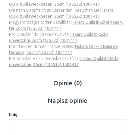
QuikFit Allzweckbesen, 26cm (135532) 1001417
Um nach Österreich zu versenden, besuchen Sie
Fiskars
QuikFit Allzweckbesen, 26cm (135532) 1001417
Magyarországra történő szállítás
Fiskars QuikFit Kültéri seprű
fej, 26cm (135532) 1001417
Pro odeslání do Česka navštivte
Fiskars QuikFit koště
univerzální, 26cm (135532) 1001417
Pour l’expédition en France, visitez
Fiskars QuikFit Balai de
terrasse, 26cm (135532) 1001417
Pre odoslanie na Slovensko navštívte
Fiskars QuikFit Metla
univerzálne, 26cm (135532) 1001417
Opinie (0)
Napisz opinie
Imię: