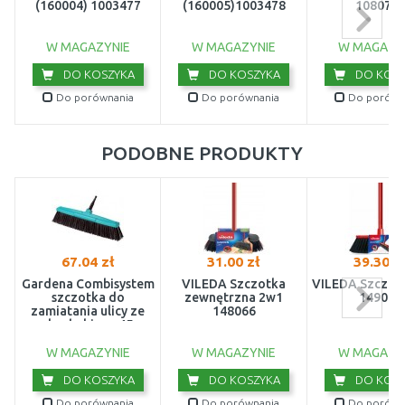
(160004) 1003477
(160005)1003478
108070
W MAGAZYNIE
W MAGAZYNIE
W MAGAZY
DO KOSZYKA
DO KOSZYKA
DO KOSZ
Do porównania
Do porównania
Do porówn
PODOBNE PRODUKTY
67.04 zł
31.00 zł
39.30 z
Gardena Combisystem
VILEDA Szczotka
VILEDA Szczotk
szczotka do
zewnętrzna 2w1
149071
zamiatania ulicy ze
148066
skrobakiem, 45
cm, 3622-20
W MAGAZYNIE
W MAGAZYNIE
W MAGAZY
DO KOSZYKA
DO KOSZYKA
DO KOSZ
Do porównania
Do porównania
Do porówn