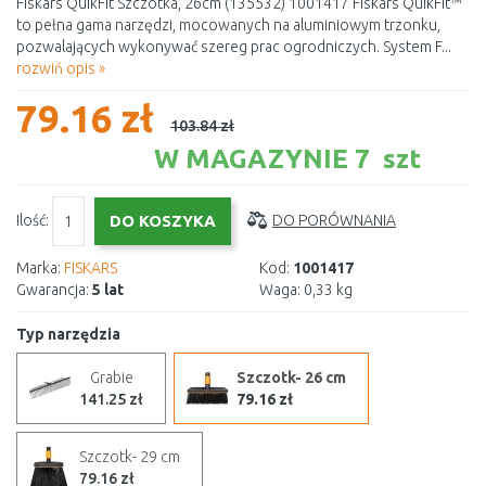
Fiskars QuikFit Szczotka, 26cm (135532) 1001417 Fiskars QuikFit™
to pełna gama narzędzi, mocowanych na aluminiowym trzonku,
pozwalających wykonywać szereg prac ogrodniczych. System F...
rozwiń opis »
79.16 zł
103.84 zł
W MAGAZYNIE 7 szt
Ilość:
DO PORÓWNANIA
Marka:
FISKARS
Kod:
1001417
Gwarancja:
5 lat
Waga:
0,33 kg
Typ narzędzia
Grabie
Szczotk- 26 cm
141.25 zł
79.16 zł
Szczotk- 29 cm
79.16 zł