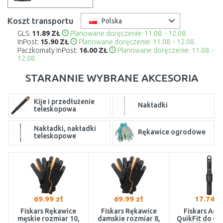
Koszt transportu
Polska
GLS:
11.89 ZŁ
Planowane doręczenie: 11.08. - 12.08.
InPost:
15.90 ZŁ
Planowane doręczenie: 11.08. - 12.08.
Paczkomaty InPost:
16.00 ZŁ
Planowane doręczenie: 11.08. -
12.08.
STARANNIE WYBRANE AKCESORIA
Kije i przedłużenie
Nakładki
teleskopowa
Nakładki, nakładki
Rękawice ogrodowe
teleskopowe
Rękawice robocze
69.99 zł
69.99 zł
17.74 z
Fiskars Rękawice
Fiskars Rękawice
Fiskars Ada
męskie rozmiar 10,
damskie rozmiar 8,
QuikFit do On