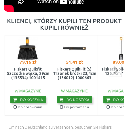
KLIENCI, KTÓRZY KUPILI TEN PRODUKT
KUPILI RÓWNIEŻ
79.16 zł
51.41 zł
89.00 z
Fiskars Quikfit
Fiskars QuikFit (S)
Fiskars Solid 
Szczotka wąska, 29cm
Trzonek krótki 23,4cm
126,7cm 106
(135534) 1001415
(136012) 1000663
W MAGAZYNIE
W MAGAZYNIE
W MAGAZY
DO KOSZYKA
DO KOSZYKA
DO KOSZ
Do porównania
Do porównania
Do porówn
Um nach Deutschland zu versenden, besuchen Sie
Fiskars