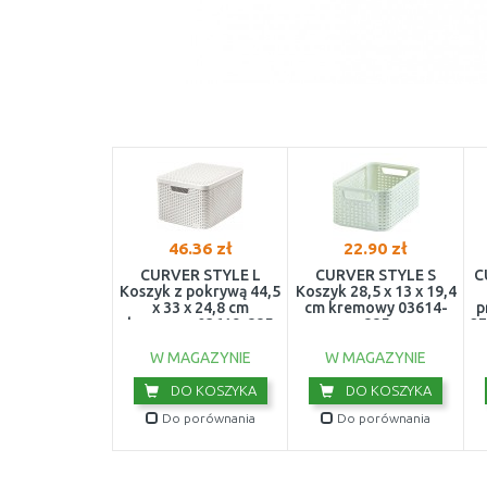
46.36 zł
22.90 zł
CURVER STYLE L
CURVER STYLE S
C
Koszyk z pokrywą 44,5
Koszyk 28,5 x 13 x 19,4
x 33 x 24,8 cm
cm kremowy 03614-
p
kremowy 03619-885
885
27
W MAGAZYNIE
W MAGAZYNIE
DO KOSZYKA
DO KOSZYKA
Do porównania
Do porównania