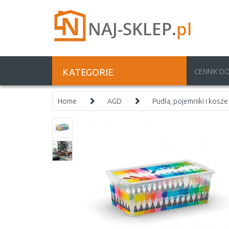
KATEGORIE
CENNIK D
Home
AGD
Pudła, pojemniki i kosze