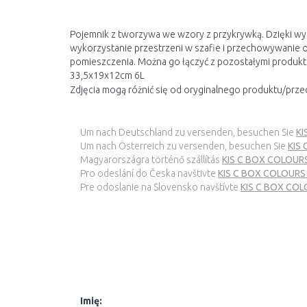
Pojemnik z tworzywa we wzory z przykrywką. Dzięki w
wykorzystanie przestrzeni w szafie i przechowywanie
pomieszczenia. Można go łączyć z pozostałymi produktam
33,5x19x12cm 6L
Zdjęcia mogą różnić się od oryginalnego produktu/prze
Um nach Deutschland zu versenden, besuchen Sie
KI
Um nach Österreich zu versenden, besuchen Sie
KIS
Magyarországra történő szállítás
KIS C BOX COLOURS
Pro odeslání do Česka navštivte
KIS C BOX COLOURS
Pre odoslanie na Slovensko navštívte
KIS C BOX COL
Imię: