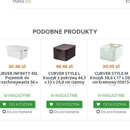
Marka:
KIS
Ko
PODOBNE PRODUKTY
63.46 zł
46.46 zł
30.93 zł
URVER INFINITY 45L
CURVER STYLE L
CURVER STYLE M
Pojemnik do
Koszyk z pokrywą 44,5
Koszyk 38,6 x 17 x 28
rzechowywania 56 x
x 33 x 24,8 cm ciemny
cm kremowy 03615
 x 39 cm biały 01721-
brąz 03619-210
885
N23
W MAGAZYNIE
W MAGAZYNIE
W MAGAZYNIE
DO KOSZYKA
DO KOSZYKA
DO KOSZYKA
Do porównania
Do porównania
Do porównania