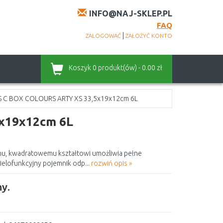
INFO@NAJ-SKLEP.PL
FAQ
|
ZALOGOWAĆ
ZAŁOŻYĆ KONTO
Koszyk
0 produkt(ów) - 0.00 zł
S C BOX COLOURS ARTY XS 33,5x19x12cm 6L
x19x12cm 6L
mu, kwadratowemu kształtowi umożliwia pełne
ielofunkcyjny pojemnik odp...
rozwiń opis »
y.