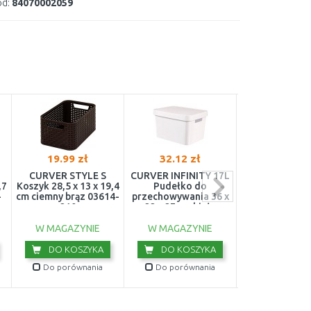
d:
84070002059
19.99 zł
32.12 zł
38.70 z
CURVER STYLE S
CURVER INFINITY 17L
CURVER STY
,7
Koszyk 28,5 x 13 x 19,4
Pudełko do
Koszyk 43,6 x 2
-
cm ciemny brąz 03614-
przechowywania 36 x
cm kremowy 
210
22 x 27 cm białe
885
04743-N23
W MAGAZYNIE
W MAGAZYNIE
W MAGAZY
DO KOSZYKA
DO KOSZYKA
DO KOS
Do porównania
Do porównania
Do porówn