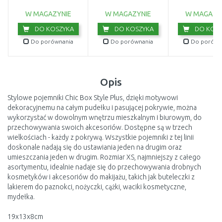
N23
W MAGAZYNIE
W MAGAZYNIE
W MAGAZY
DO KOSZYKA
DO KOSZYKA
DO KOSZ
Do porównania
Do porównania
Do porówn
Opis
Stylowe pojemniki Chic Box Style Plus, dzięki motywowi
dekoracyjnemu na całym pudełku i pasującej pokrywie, można
wykorzystać w dowolnym wnętrzu mieszkalnym i biurowym, do
przechowywania swoich akcesoriów. Dostępne są w trzech
wielkościach - każdy z pokrywą. Wszystkie pojemniki z tej linii
doskonale nadają się do ustawiania jeden na drugim oraz
umieszczania jeden w drugim. Rozmiar XS, najmniejszy z całego
asortymentu, idealnie nadaje się do przechowywania drobnych
kosmetyków i akcesoriów do makijażu, takich jak buteleczki z
lakierem do paznokci, nożyczki, cążki, waciki kosmetyczne,
mydełka.
19x13x8cm