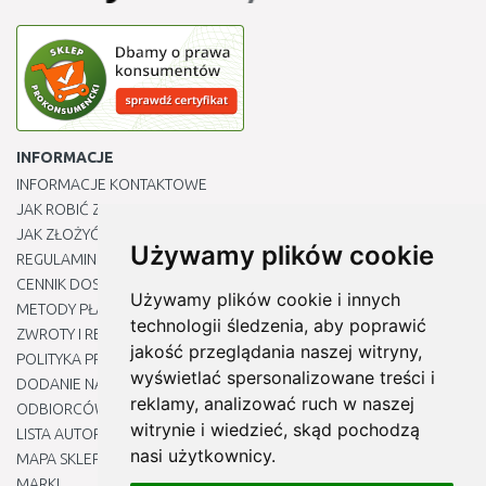
INFORMACJE
INFORMACJE KONTAKTOWE
JAK ROBIĆ ZAKUPY ?
JAK ZŁOŻYĆ REKLAMACJĘ
Używamy plików cookie
REGULAMIN
CENNIK DOSTAWY
Używamy plików cookie i innych
METODY PŁATNOŚCI
technologii śledzenia, aby poprawić
ZWROTY I REKLAMACJE PRODUKTÓW
jakość przeglądania naszej witryny,
POLITYKA PRYWATNOŚCI
wyświetlać spersonalizowane treści i
DODANIE NASZYCH ADRESÓW E-MAIL DO LISTY ZAUFANYCH
reklamy, analizować ruch w naszej
ODBIORCÓW
witrynie i wiedzieć, skąd pochodzą
LISTA AUTORYZOWANYCH CENTRÓW SERWISOWYCH
nasi użytkownicy.
MAPA SKLEPU
MARKI