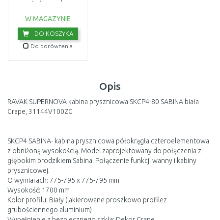
montażowy chrom
D01000A081
USZKODZONE OPA
W MAGAZYNIE
DO KOSZYKA
Do porównania
Opis
RAVAK SUPERNOVA kabina prysznicowa SKCP4-80 SABINA biała
Grape, 31144V100ZG
SKCP4 SABINA- kabina prysznicowa półokrągła czteroelementowa
z obniżoną wysokością. Model zaprojektowany do połączenia z
głębokim brodzikiem Sabina. Połączenie funkcji wanny i kabiny
prysznicowej.
O wymiarach: 775-795 x 775-795 mm
Wysokość: 1700 mm
Kolor profilu: Biały (lakierowane proszkowo profilez
grubościennego aluminium)
Wypełnienie z bezpiecznego szkła: Dekor Grape