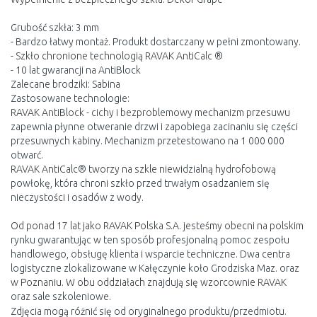
Grubość szkła: 3 mm
- Bardzo łatwy montaż. Produkt dostarczany w pełni zmontowany.
- Szkło chronione technologią RAVAK AntiCalc ®
- 10 lat gwarancji na AntiBlock
Zalecane brodziki: Sabina
Zastosowane technologie:
RAVAK AntiBlock - cichy i bezproblemowy mechanizm przesuwu
zapewnia płynne otweranie drzwi i zapobiega zacinaniu się części
przesuwnych kabiny. Mechanizm przetestowano na 1 000 000
otwarć.
RAVAK AntiCalc® tworzy na szkle niewidzialną hydrofobową
powłokę, która chroni szkło przed trwałym osadzaniem się
nieczystości i osadów z wody.
Od ponad 17 lat jako RAVAK Polska S.A. jesteśmy obecni na polskim
rynku gwarantując w ten sposób profesjonalną pomoc zespołu
handlowego, obsługę klienta i wsparcie techniczne. Dwa centra
logistyczne zlokalizowane w Kałęczynie koło Grodziska Maz. oraz
w Poznaniu. W obu oddziałach znajdują się wzorcownie RAVAK
oraz sale szkoleniowe.
Zdjęcia mogą różnić się od oryginalnego produktu/przedmiotu.