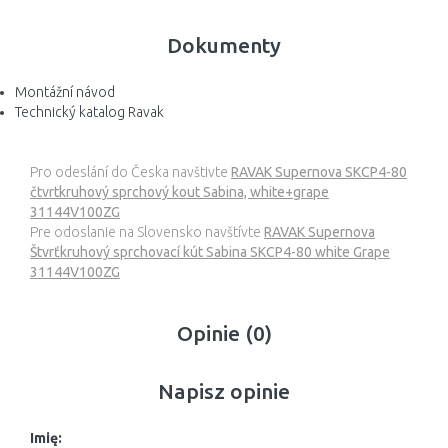
Dokumenty
Montážní návod
Technický katalog Ravak
Pro odeslání do Česka navštivte
RAVAK Supernova SKCP4-80
čtvrtkruhový sprchový kout Sabina, white+grape
31144V100ZG
Pre odoslanie na Slovensko navštívte
RAVAK Supernova
Štvrťkruhový sprchovací kút Sabina SKCP4-80 white Grape
31144V100ZG
Opinie (0)
Napisz opinie
Imię: