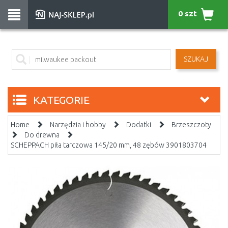
0 szt
SZUKAJ
KATEGORIE
Home
Narzędzia i hobby
Dodatki
Brzeszczoty
Do drewna
SCHEPPACH piła tarczowa 145/20 mm, 48 zębów 3901803704