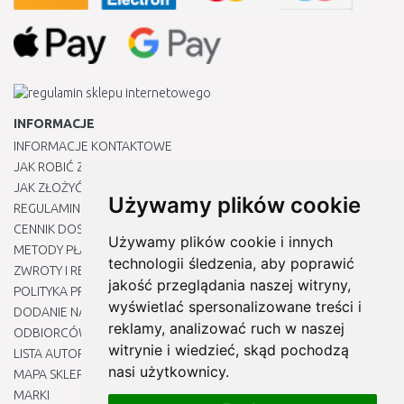
INFORMACJE
INFORMACJE KONTAKTOWE
JAK ROBIĆ ZAKUPY ?
JAK ZŁOŻYĆ REKLAMACJĘ
Używamy plików cookie
REGULAMIN
CENNIK DOSTAWY
Używamy plików cookie i innych
METODY PŁATNOŚCI
technologii śledzenia, aby poprawić
ZWROTY I REKLAMACJE PRODUKTÓW
jakość przeglądania naszej witryny,
POLITYKA PRYWATNOŚCI
wyświetlać spersonalizowane treści i
DODANIE NASZYCH ADRESÓW E-MAIL DO LISTY ZAUFANYCH
reklamy, analizować ruch w naszej
ODBIORCÓW
witrynie i wiedzieć, skąd pochodzą
LISTA AUTORYZOWANYCH CENTRÓW SERWISOWYCH
nasi użytkownicy.
MAPA SKLEPU
MARKI