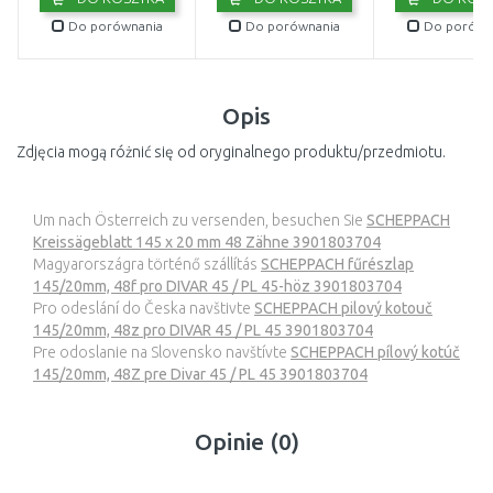
Do porównania
Do porównania
Do porówn
Opis
Zdjęcia mogą różnić się od oryginalnego produktu/przedmiotu.
Um nach Österreich zu versenden, besuchen Sie
SCHEPPACH
Kreissägeblatt 145 x 20 mm 48 Zähne 3901803704
Magyarországra történő szállítás
SCHEPPACH fűrészlap
145/20mm, 48f pro DIVAR 45 / PL 45-höz 3901803704
Pro odeslání do Česka navštivte
SCHEPPACH pilový kotouč
145/20mm, 48z pro DIVAR 45 / PL 45 3901803704
Pre odoslanie na Slovensko navštívte
SCHEPPACH pílový kotúč
145/20mm, 48Z pre Divar 45 / PL 45 3901803704
Opinie (0)