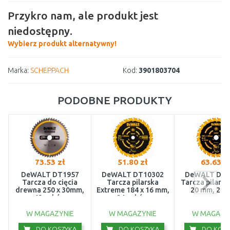
Przykro nam, ale produkt jest
niedostępny.
Wybierz produkt alternatywny!
Marka:
SCHEPPACH
Kod:
3901803704
PODOBNE PRODUKTY
73.53 zł
51.80 zł
63.63 z
DeWALT DT1957
DeWALT DT10302
DeWALT DT1
Tarcza do cięcia
Tarcza pilarska
Tarcza pilarsk
drewna 250 x 30mm,
Extreme 184 x 16 mm,
20 mm, 24 
48 zębów
24 zębów
W MAGAZYNIE
W MAGAZYNIE
W MAGAZY
DO KOSZYKA
DO KOSZYKA
DO KOSZ