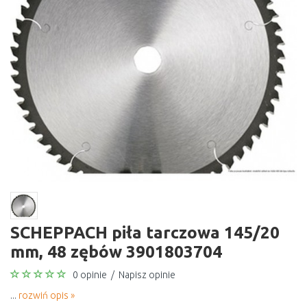
SCHEPPACH piła tarczowa 145/20
mm, 48 zębów 3901803704
0 opinie
/
Napisz opinie
...
rozwiń opis »