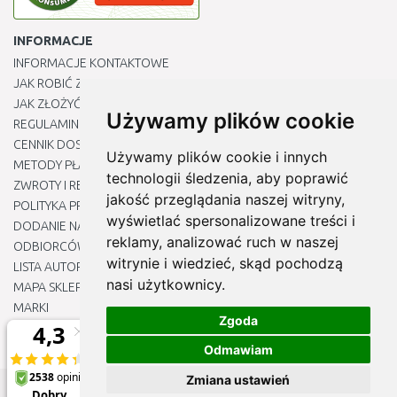
INFORMACJE
INFORMACJE KONTAKTOWE
JAK ROBIĆ ZAKUPY ?
JAK ZŁOŻYĆ REKLAMACJĘ
Używamy plików cookie
REGULAMIN
CENNIK DOSTAWY
Używamy plików cookie i innych
METODY PŁATNOŚCI
technologii śledzenia, aby poprawić
ZWROTY I REKLAMACJE PRODUKTÓW
jakość przeglądania naszej witryny,
POLITYKA PRYWATNOŚCI
wyświetlać spersonalizowane treści i
DODANIE NASZYCH ADRESÓW E-MAIL DO LISTY ZAUFANYCH
reklamy, analizować ruch w naszej
ODBIORCÓW
witrynie i wiedzieć, skąd pochodzą
LISTA AUTORYZOWANYCH CENTRÓW SERWISOWYCH
nasi użytkownicy.
MAPA SKLEPU
MARKI
Zgoda
BLOGU
EDYTUJ MOJE PREFERENCJE DOTYCZĄCE PLIKÓW COOKIE
Odmawiam
Zmiana ustawień
© 2012 - 2026
Naj-sklep.pl