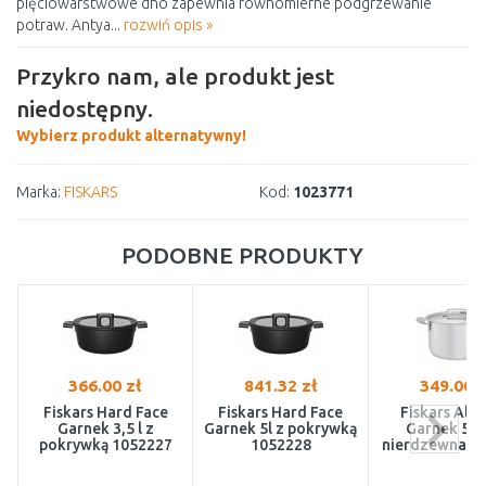
pięciowarstwowe dno zapewnia równomierne podgrzewanie
potraw. Antya...
rozwiń opis »
Przykro nam, ale produkt jest
niedostępny.
Wybierz produkt alternatywny!
Marka:
FISKARS
Kod:
1023771
PODOBNE PRODUKTY
366.00 zł
841.32 zł
349.00 z
Fiskars Hard Face
Fiskars Hard Face
Fiskars All 
Garnek 3,5 l z
Garnek 5l z pokrywką
Garnek 5l, 
pokrywką 1052227
1052228
nierdzewna 1