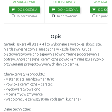
W MAGAZYNIE
U DOSTAWCY
W MAGAZY
DO KOSZYKA
DO KOSZYKA
DO KOSZ
Do porównania
Do porównania
Do porówn
Opis
Garnek Fiskars All Steel+ 4 l to wykonane z wysokiej jakości stali
nierdzewnej naczynie, niezbędne w każdej kuchni. Grube,
pięciowarstwowe dno zapewnia równomierne podgrzewanie
potraw. Antyadhezyjna, ceramiczna powłoka minimalizuje ryzyko
przywierania przygotowywanych dań do garnka.
Charakterystyka produktu:
- Materiał: stal nierdzewna 18/10
- Powłoka ceramiczna – ceratec
- Pięciowarstwowe dno
- Można myć w zmywarce
- Współpracuje ze wszystkimi rodzajami kuchenek
Dane techniczne: