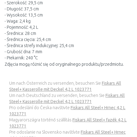
- Szerokość: 29,5 cm
- Długość: 37,5 cm
- Wysokość: 13,5 cm
- Waga: 2,4 kg
- Pojemność: 4,2 L
- Średnica: 28 cm
- Średnica cięcia: 25,4 cm
- Średnica strefy indukcyjnej: 25,4 cm
- Grubość dna: 7 mm
- Piekarnik: 240 °C
Zdjęcia mogą różnić się od oryginalnego produktu/przedmiotu.
Um nach Österreich zu versenden, besuchen Sie
Fiskars All
Steel+ Kasserolle mit Deckel 4,2 L 1023771
Um nach Deutschland zu versenden, besuchen Sie
Fiskars All
Steel+ Kasserolle mit Deckel 4,2 L 1023771
Pro odeslání do Česka navštivte
Fiskars All Steel+ Hrnec 4,2 L
1023771
Magyarországra történő szállítás
Fiskars All Steel+ fazék 4,2 L
1023771
Pre odoslanie na Slovensko navštívte
Fiskars All Steel+ Hrnec