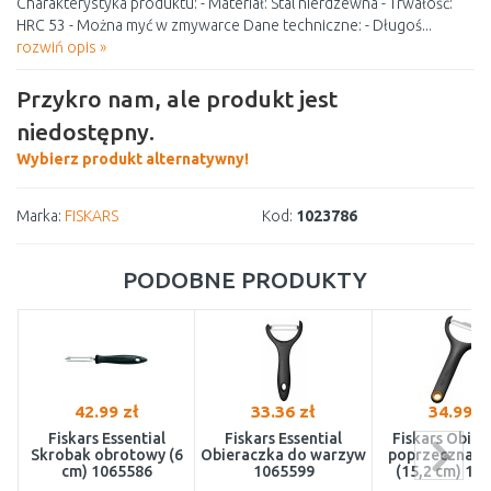
Charakterystyka produktu: - Materiał: Stal nierdzewna - Trwałość:
HRC 53 - Można myć w zmywarce Dane techniczne: - Długoś...
rozwiń opis »
Przykro nam, ale produkt jest
niedostępny.
Wybierz produkt alternatywny!
Marka:
FISKARS
Kod:
1023786
PODOBNE PRODUKTY
42.99 zł
33.36 zł
34.99 z
Fiskars Essential
Fiskars Essential
Fiskars Obie
Skrobak obrotowy (6
Obieraczka do warzyw
poprzeczna ju
cm) 1065586
1065599
(15,2 cm) 10