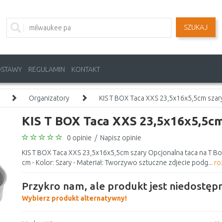
SZUKAJ
OSTAWY
REGULAMIN
KONTAKT
Organizatory
KIS T BOX Taca XXS 23,5x16x5,5cm szar
KIS T BOX Taca XXS 23,5x16x5,5cm
0 opinie
/
Napisz opinie
KIS T BOX Taca XXS 23,5x16x5,5cm szary Opcjonalna taca na T Box
cm - Kolor: Szary - Materiał: Tworzywo sztuczne zdjecie podg...
ro
Przykro nam, ale produkt jest niedostępn
Wybierz produkt alternatywny!