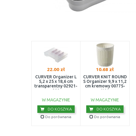
22.00 zł
10.68 zł
CURVER Organizer L
CURVER KNIT ROUND
5,2 x 25 x 18,6 cm
S Organizer 9,9 x 11,2
transparentny 02921-
cm kremowy 00775-
000
X64
W MAGAZYNIE
W MAGAZYNIE
DO KOSZYKA
DO KOSZYKA
Do porównania
Do porównania