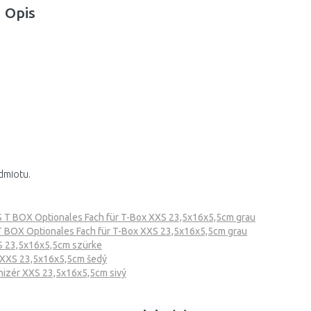
Opis
dmiotu.
S T BOX Optionales Fach für T-Box XXS 23,5x16x5,5cm grau
T BOX Optionales Fach für T-Box XXS 23,5x16x5,5cm grau
S 23,5x16x5,5cm szürke
 XXS 23,5x16x5,5cm šedý
nizér XXS 23,5x16x5,5cm sivý