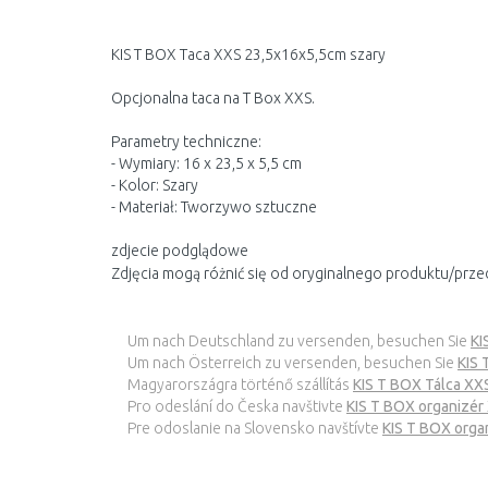
KIS T BOX Taca XXS 23,5x16x5,5cm szary
Opcjonalna taca na T Box XXS.
Parametry techniczne:
- Wymiary: 16 x 23,5 x 5,5 cm
- Kolor: Szary
- Materiał: Tworzywo sztuczne
zdjecie podglądowe
Zdjęcia mogą różnić się od oryginalnego produktu/prze
Um nach Deutschland zu versenden, besuchen Sie
KI
Um nach Österreich zu versenden, besuchen Sie
KIS 
Magyarországra történő szállítás
KIS T BOX Tálca XX
Pro odeslání do Česka navštivte
KIS T BOX organizér
Pre odoslanie na Slovensko navštívte
KIS T BOX orga