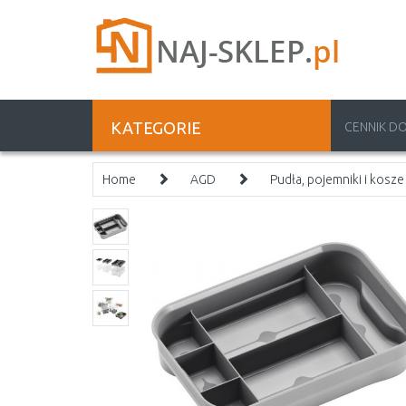
KATEGORIE
CENNIK D
Home
AGD
Pudła, pojemniki i kosze