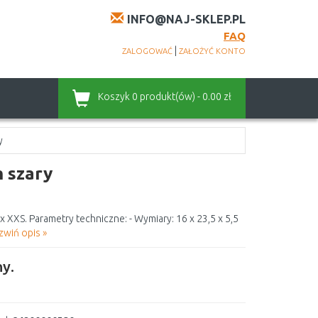
INFO@NAJ-SKLEP.PL
FAQ
|
ZALOGOWAĆ
ZAŁOŻYĆ KONTO
Koszyk
0 produkt(ów) - 0.00 zł
y
 szary
 XXS. Parametry techniczne: - Wymiary: 16 x 23,5 x 5,5
zwiń opis »
y.